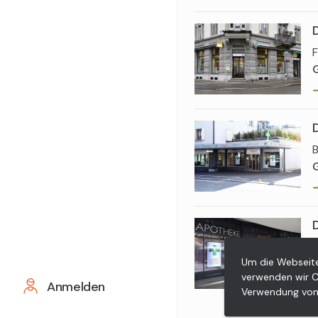
F
B
B
Um die Webseite
E
verwenden wir C
Anmelden
Verwendung von 