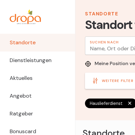
Direkt
zum
STANDORTE
Inhalt
Standort
Main
Standorte
Navigation
Dienstleistungen
Meine Position v
dropa
Aktuelles
WEITERE FILTER
Angebot
✕
Hauslieferdienst
Ratgeber
Standorte
Bonuscard