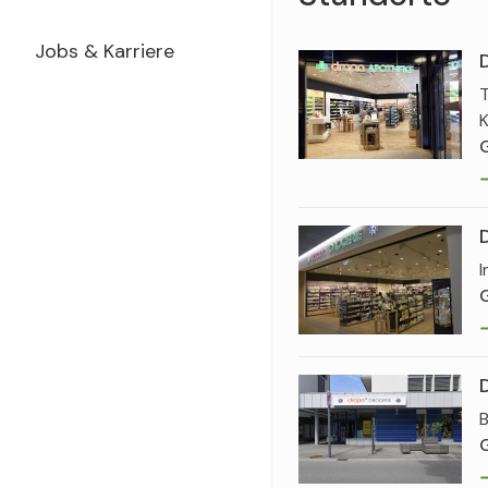
Jobs & Karriere
T
K
I
B