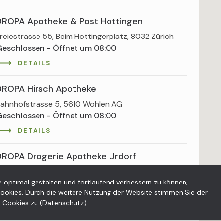
DROPA Apotheke & Post Hottingen
reiestrasse 55, Beim Hottingerplatz, 8032 Zürich
Geschlossen - Öffnet um 08:00
DETAILS
DROPA Hirsch Apotheke
ahnhofstrasse 5, 5610 Wohlen AG
Geschlossen - Öffnet um 08:00
DETAILS
DROPA Drogerie Apotheke Urdorf
irmensdorferstrasse 79, Spitzacker
 optimal gestalten und fortlaufend verbessern zu können,
inkaufszentrum, 8902 Urdorf
ookies. Durch die weitere Nutzung der Website stimmen Sie der
Geschlossen - Öffnet um 08:00
Cookies zu (
Datenschutz
).
DETAILS