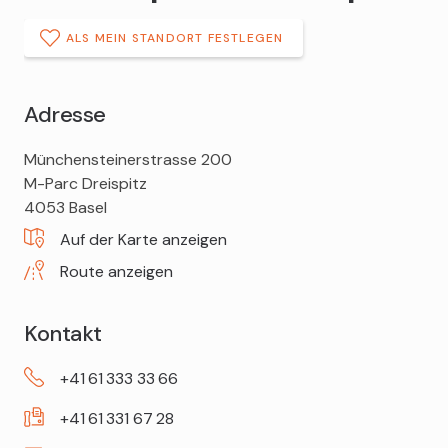
ALS MEIN STANDORT FESTLEGEN
Adresse
DROPA
Münchensteinerstrasse 200
Apotheke
M-Parc Dreispitz
Dreispitz
4053
Basel
Auf der Karte anzeigen
Route anzeigen
Kontakt
+41
61
333
33
66
+41
61
331
67
28