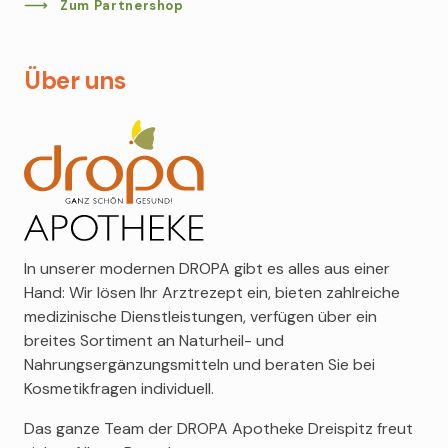
MEHR ERFAHREN
Zum Partnershop
MEHR ERFAHREN
Salvatore Ferragamo
Vichy
Über uns
Roger&Gallet
Louis Widmer
Mexx
Montblanc
Clinique
Alessandro
Avène
In unserer modernen DROPA gibt es alles aus einer
Acca Kappa
Hand: Wir lösen Ihr Arztrezept ein, bieten zahlreiche
Clarins
medizinische Dienstleistungen, verfügen über ein
Berdoues
breites Sortiment an Naturheil- und
Calvin Klein
Nahrungsergänzungsmitteln und beraten Sie bei
CeraVe
Kosmetikfragen individuell.
Bruno Banani
Das ganze Team der DROPA Apotheke Dreispitz freut