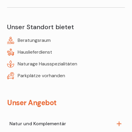
Ohrlöcher stechen
Impfberatung
Schminkberatung
Blutdruckmessgeräte
MMR-Impfung (Masern-Mumps-Röteln)
Schminken für Anlässe
Unser Standort bietet
Inhaliergeräte
FSME-Impfung ("Zeckenimpfung")
Beratungsraum
Kopf- und Venenkissen
Hauslieferdienst
Krücken
Naturage Hausspezialitäten
Milchpumpen
Parkplätze vorhanden
Teppichreiniger
Unser Angebot
Natur und Komplementär