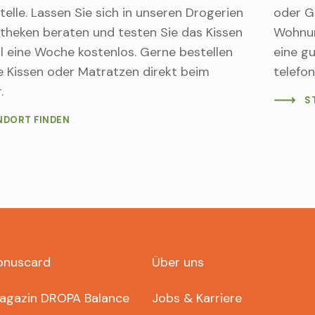
elle. Lassen Sie sich in unseren Drogerien
oder G
theken beraten und testen Sie das Kissen
Wohnun
l eine Woche kostenlos. Gerne bestellen
eine g
ie Kissen oder Matratzen direkt beim
telefon
.
S
NDORT FINDEN
ter
onuscard
Über uns
pa
gazin DROPA Balance
Jobs & Karriere