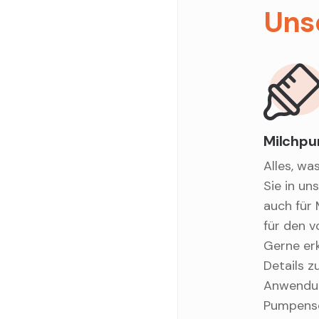
Uns
Milchp
Alles, wa
Sie in un
auch für 
für den 
Gerne er
Details z
Anwendun
Pumpense