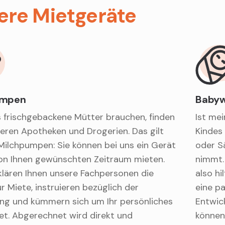
ere Mietgeräte
umpen
Baby
s frischgebackene Mütter brauchen, finden
Ist me
seren Apotheken und Drogerien. Das gilt
Kindes
Milchpumpen: Sie können bei uns ein Gerät
oder S
von Ihnen gewünschten Zeitraum mieten.
nimmt.
klären Ihnen unsere Fachpersonen die
also hi
ur Miete, instruieren bezüglich der
eine p
g und kümmern sich um Ihr persönliches
Entwic
t. Abgerechnet wird direkt und
können