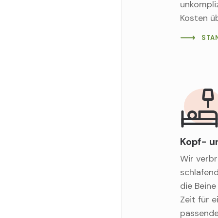
unkompliz
Kosten ü
STA
Kopf- u
Wir verbr
schlafen
die Beine
Zeit für 
passende