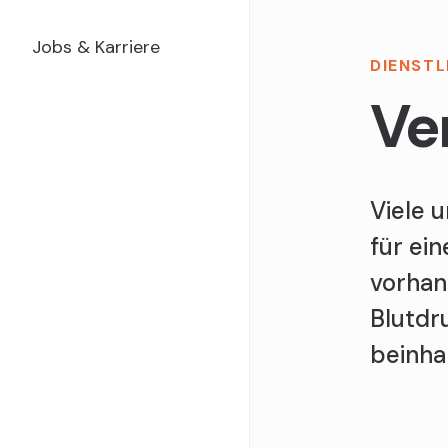
Jobs & Karriere
DIENST
Ve
Viele 
für ei
vorhan
Blutd
beinha