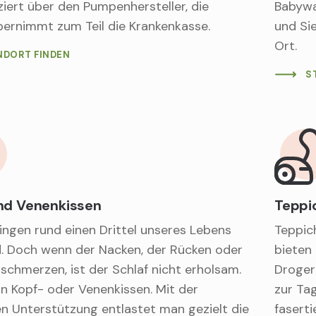
iert über den Pumpenhersteller, die
Babywa
bernimmt zum Teil die Krankenkasse.
und Si
Ort.
NDORT FINDEN
S
nd Venenkissen
Teppi
ingen rund einen Drittel unseres Lebens
Teppich
d. Doch wenn der Nacken, der Rücken oder
bieten
 schmerzen, ist der Schlaf nicht erholsam.
Droger
ein Kopf- oder Venenkissen. Mit der
zur Tag
n Unterstützung entlastet man gezielt die
fasert