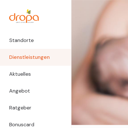
Direkt
zum
Inhalt
Main
Standorte
Navigation
Dienstleistungen
dropa
Aktuelles
Angebot
Ratgeber
Bonuscard