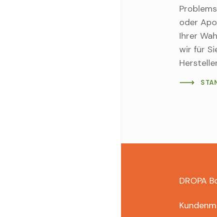
Problemst
oder Apo
Ihrer Wah
wir für S
Hersteller
STA
Foo
DROPA B
dro
Kundenma