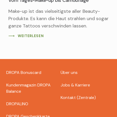
Vom Tages-Make-up bis Camouflage
Make-up ist das vielseitigste aller Beauty-
Produkte. Es kann die Haut strahlen und sogar
ganze Tattoos verschwinden lassen.
WEITERLESEN
Footer
DROPA Bonuscard
Über uns
dropa
Kundenmagazin DROPA
Jobs & Karriere
Balance
Kontakt (Zentrale)
DROPALINO
DROPA Geschenkkarte