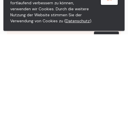
DROPA Drogerie Roth
DETAILS
fortlaufend verbessern zu können,
verwenden wir Cookies. Durch die weitere
DROPA Drogerie Wattwil
DETAILS
Nutzung der Website stimmen Sie der
Verwendung von Cookies zu (
Datenschutz
).
DROPA Drogerie Widnau
DETAILS
DROPA Drogerie Wil
DETAILS
DROPA Drogerie Apotheke
DETAILS
Rosenberg
DROPA Hirsch Apotheke
DETAILS
DROPA Drogerie Moser
DETAILS
DROPA Drogerie Apotheke Zofingen
DETAILS
DROPA Drogerie Apotheke
DETAILS
Limmatplatz
DROPA Apotheke & Post Hottingen
DETAILS