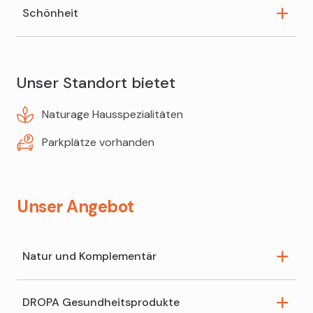
Schönheit
Schüsslersalz-Beratung
Reiseberatung
Schminkberatung
Ernährungsberatung
Unser Standort bietet
Schminken für Anlässe
Inkontinenzberatung
Naturage Hausspezialitäten
Spagyrik-Beratung
Parkplätze vorhanden
Vitalstoff-Beratung
Raucherentwöhnung
Unser Angebot
Bachblüten-Beratung
Schwangerschafts- und Säuglingsberatung
Natur und Komplementär
Ceres-Beratung
DROPA Gesundheitsprodukte
Bachblüten