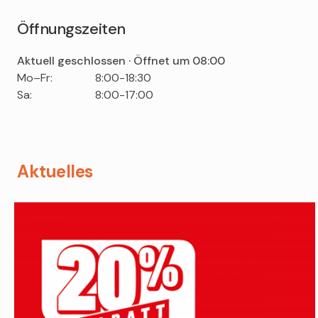
Öffnungszeiten
Aktuell geschlossen · Öffnet um 08:00
Tag
Time
Comment
Mo–Fr:
8:00-18:30
slot
Sa:
8:00-17:00
Aktuelles