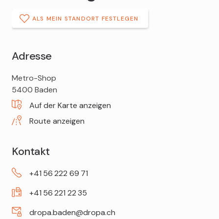
ALS MEIN STANDORT FESTLEGEN
Adresse
DROPA
Metro-Shop
Drogerie
5400
Baden
Baden
Auf der Karte anzeigen
Route anzeigen
Kontakt
+41
56
222
69
71
+41
56
221
22
35
dropa.baden@dropa.ch