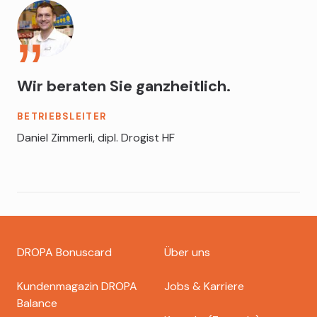
Wir beraten Sie ganzheitlich.
BETRIEBSLEITER
Daniel Zimmerli, dipl. Drogist HF
Footer
DROPA Bonuscard
Über uns
dropa
Kundenmagazin DROPA
Jobs & Karriere
Balance