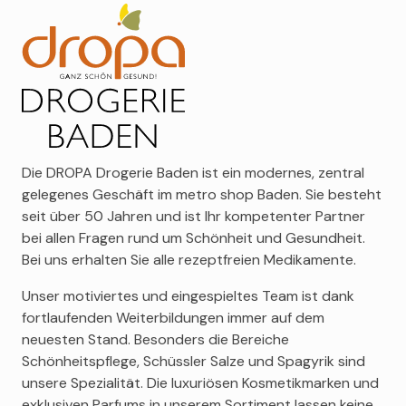
Nahrungsergänzungen für den Alltag bis hin zu
und vieles mehr. Aber auch ernährungsbewusste
Filabé
MEHR ERFAHREN
rezeptpflichtigen Medikamenten bei akuten oder
Menschen kommen mit Reformartikel auf ihre Kosten:
Gerda Spillmann
chronischen Erkrankungen. Auch Lösungen aus der
Das Sortiment reicht von sorgfältig verarbeitetem
Lalique
Alternativmedizin kommen vermehrt zum Einsatz.
Getreide, über Müeslimischungen bis zur Instant-
Storie Veneziane by Valmont
Vor allem spagyrische Mischungen haben sich dabei
Bouillon oder Nüssen aus biologischer Herstellung.
bewährt: Durch die praktische Anwendung mit dem
SBT
Spray, gestaltet sich eine Verabreichung einfach und
Sensai
unkompliziert.
Die DROPA Drogerie Baden ist ein modernes, zentral
Roger&Gallet
MEHR ERFAHREN
gelegenes Geschäft im metro shop Baden. Sie besteht
Merchant of Venice
MEHR ERFAHREN
seit über 50 Jahren und ist Ihr kompetenter Partner
Lengling
bei allen Fragen rund um Schönheit und Gesundheit.
Louis Widmer
Bei uns erhalten Sie alle rezeptfreien Medikamente.
Marlies Möller
Unser motiviertes und eingespieltes Team ist dank
Montblanc
fortlaufenden Weiterbildungen immer auf dem
O.P.I.
neuesten Stand. Besonders die Bereiche
ODUR
Schönheitspflege, Schüssler Salze und Spagyrik sind
Creed
unsere Spezialität. Die luxuriösen Kosmetikmarken und
Clinique
exklusiven Parfums in unserem Sortiment lassen keine