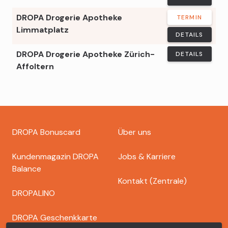
DROPA Drogerie Apotheke
TERMIN
Limmatplatz
DETAILS
DROPA Drogerie Apotheke Zürich-
DETAILS
Affoltern
Footer
DROPA Bonuscard
Über uns
dropa
Kundenmagazin DROPA
Jobs & Karriere
Balance
Kontakt (Zentrale)
DROPALINO
DROPA Geschenkkarte