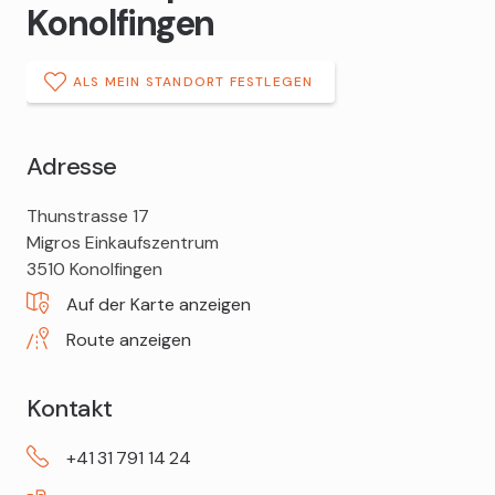
Konolfingen
ALS MEIN STANDORT FESTLEGEN
Adresse
DROPA
Thunstrasse 17
Apotheke
Migros Einkaufszentrum
Konolfingen
3510
Konolfingen
Auf der Karte anzeigen
Route anzeigen
Kontakt
+41
31
791
14
24