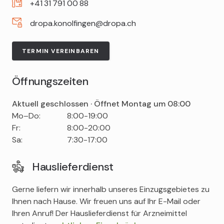
+41
31
791
00
88
dropa.konolfingen@dropa.ch
TERMIN VEREINBAREN
Öffnungszeiten
Aktuell geschlossen · Öffnet Montag um 08:00
Tag
Time
Comment
Mo–Do:
8:00-19:00
slot
Fr:
8:00-20:00
Sa:
7:30-17:00
Hauslieferdienst
Gerne liefern wir innerhalb unseres Einzugsgebietes zu
Ihnen nach Hause. Wir freuen uns auf Ihr E-Mail oder
Ihren Anruf! Der Hauslieferdienst für Arzneimittel