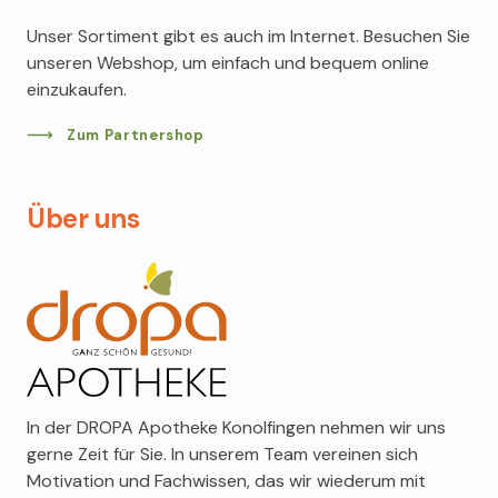
Nachfolgepräparate, sogenannte Generika, auf dem
DROPA Experten eine Produktpalette entwickelt,
Lacoste
Markt erhältlich. In diesem Standort verfügen wir
Unser Sortiment gibt es auch im Internet. Besuchen Sie
welche die Möglichkeiten der Natur nutzt und
über breites Sortiment an Generika, dabei steht die
Elizabeth Arden
unseren Webshop, um einfach und bequem online
zugleich auf die Bedürfnisse der Kundinnen und
Qualität an erster Stelle.
einzukaufen.
Eucerin
Kunden eingeht.
Filabé
MEHR ERFAHREN
Zum Partnershop
MEHR ERFAHREN
Salvatore Ferragamo
Vichy
Über uns
Louis Widmer
Montblanc
Avène
Artdeco
Acca Kappa
Berdoues
Calvin Klein
In der DROPA Apotheke Konolfingen nehmen wir uns
gerne Zeit für Sie. In unserem Team vereinen sich
Motivation und Fachwissen, das wir wiederum mit