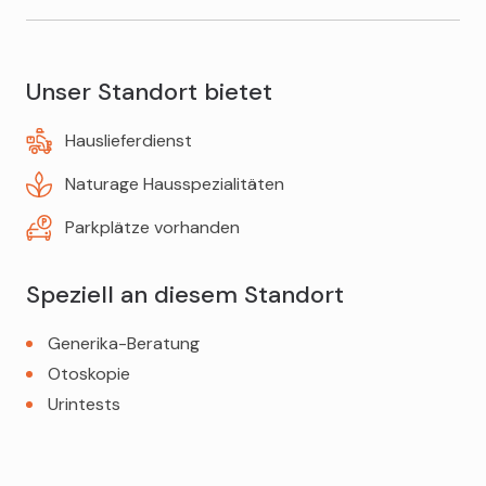
Hepatitis-A-Impfung
Cardio-Check
Ceres-Beratung
Hepatitis-B-Impfung
Babywaagen
Generika-Beratung
Unser Standort bietet
Impfberatung
Inhaliergeräte
Hauslieferdienst
MMR-Impfung (Masern-Mumps-Röteln)
Kopf- und Venenkissen
Naturage Hausspezialitäten
FSME-Impfung ("Zeckenimpfung")
Krücken
Parkplätze vorhanden
Milchpumpen
Teppichreiniger
Speziell an diesem Standort
Generika-Beratung
Otoskopie
Urintests