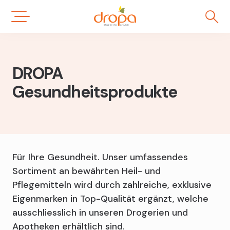
Direkt
Milchpumpen
S
FSME-Impfung gegen Zecken
zum
AllergieCheck
Naturheilkunde
Bachblüten-Beratung
Herstellung von Medikamenten
Inhalt
Kopf- und Venenkissen
Cholesterinprofil
Ceres-Beratung
Bachblüten
Generika
Verblisterung von Medikamenten
Teppichreinigungsgeräte
Homöopathische Anamnese
DROPA
Ceres-Naturheilmittel
Reformsortiment
Gesundheitsprodukte
Schüssler-Salz-Beratung
Dr. Schüssler Salze
Sanitätssortiment
Spagyrik-Beratung
Homöopathie
Vitalstoff-Beratung
Gemmotherapie
Veterinärprodukte
Für Ihre Gesundheit. Unser umfassendes
Spagyrik
Sortiment an bewährten Heil- und
Pflegemitteln wird durch zahlreiche, exklusive
Teemischungen
Eigenmarken in Top-Qualität ergänzt, welche
Tinkturen
ausschliesslich in unseren Drogerien und
Apotheken erhältlich sind.