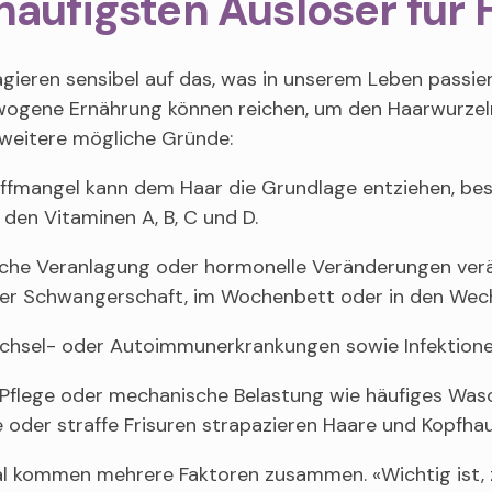
häufigsten Auslöser für 
gieren sensibel auf das, was in unserem Leben passier
ogene Ernährung können reichen, um den Haarwurzeln 
eitere mögliche Gründe:
ffmangel kann dem Haar die Grundlage entziehen, beso
 den Vitaminen A, B, C und D.
sche Veranlagung oder hormonelle Veränderungen verän
der Schwangerschaft, im Wochenbett oder in den Wech
echsel- oder Autoimmunerkrankungen sowie Infektionen
 Pflege oder mechanische Belastung wie häufiges Wasc
 oder straffe Frisuren strapazieren Haare und Kopfhau
 kommen mehrere Faktoren zusammen. «Wichtig ist, z