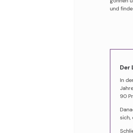
gönnen un
und find
Der 
In d
Jahre
90 Pr
Dana
sich,
Schli