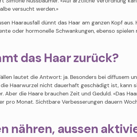
ärt Simone Nussbaumer. «Auf ärztliche Verordnung kan
salbe versucht werden.»
usen Haarausfall dünnt das Haar am ganzen Kopf aus. H
nte oder hormonelle Schwankungen, ebenso spielen no
mt das Haar zurück?
 Fällen lautet die Antwort: ja. Besonders bei diffusem 
die Haarwurzel nicht dauerhaft geschädigt ist, kann s
r. Aber die Haare brauchen Zeit und Geduld. «Das Ha
er pro Monat. Sichtbare Verbesserungen dauern Woc
n nähren, aussen aktivi