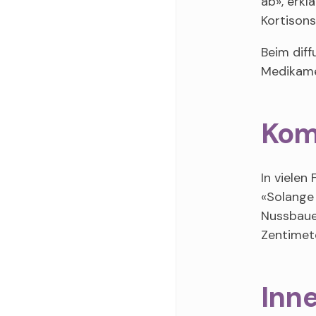
ab», erkl
Kortison
Beim diff
Medikame
Kom
In vielen
«Solange 
Nussbaue
Zentimet
Inne