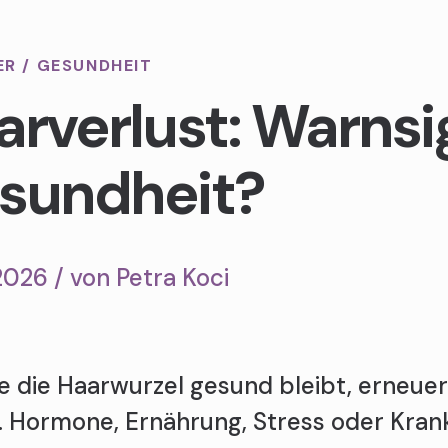
ER
/
GESUNDHEIT
rverlust: Warnsig
sundheit?
2026 / von
Petra Koci
e die Haarwurzel gesund bleibt, erneuer
. Hormone, Ernährung, Stress oder Kran