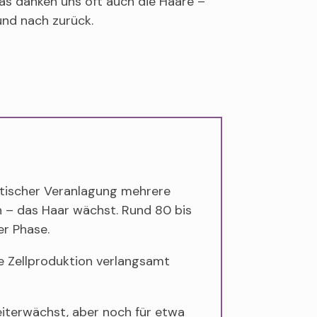
as danken uns oft auch die Haare –
nd nach zurück.
etischer Veranlagung mehrere
en – das Haar wächst. Rund 80 bis
er Phase.
 Zellproduktion verlangsamt
eiterwächst, aber noch für etwa