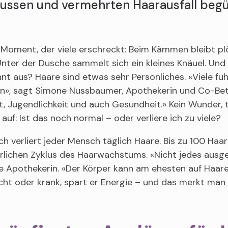
lussen und vermehrten Haarausfall begü
n Moment, der viele erschreckt: Beim Kämmen bleibt pl
nter der Dusche sammelt sich ein kleines Knäuel. Und 
t aus? Haare sind etwas sehr Persönliches. «Viele füh
», sagt Simone Nussbaumer, Apothekerin und Co-Betrie
, Jugendlichkeit und auch Gesundheit.» Kein Wunder, 
 auf: Ist das noch normal – oder verliere ich zu viele?
ch verliert jeder Mensch täglich Haare. Bis zu 100 Ha
lichen Zyklus des Haarwachstums. «Nicht jedes ausgef
ie Apothekerin. «Der Körper kann am ehesten auf Haare 
ht oder krank, spart er Energie – und das merkt ma