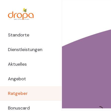
Direkt
zum
Inhalt
Main
Standorte
Navigation
Dienstleistungen
dropa
Aktuelles
Angebot
Ratgeber
Bonuscard