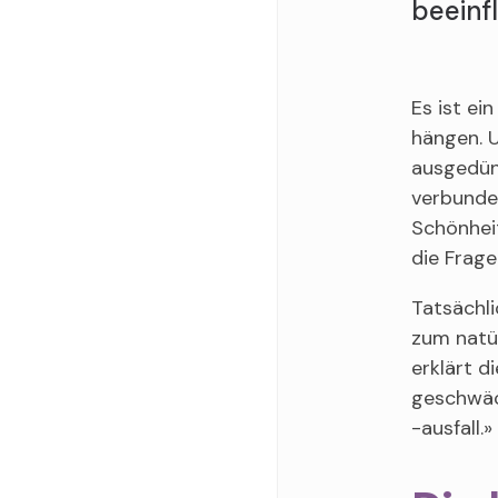
beeinf
Es ist ei
hängen. U
ausgedünn
verbunden
Schönheit
die Frage
Tatsächli
zum natür
erklärt d
geschwäc
-ausfall.»