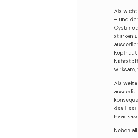
Als wicht
– und den
Cystin od
stärken u
äusserli
Kopfhaut 
Nährstof
wirksam, 
Als weite
äusserli
konsequen
das Haar 
Haar kasc
Neben all