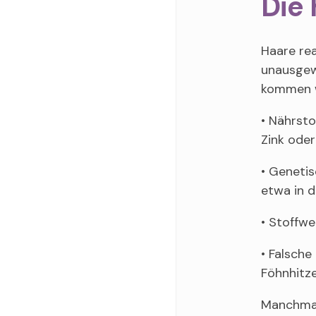
Die 
Haare rea
unausgew
kommen w
• Nährsto
Zink oder
• Geneti
etwa in 
• Stoffw
• Falsche
Föhnhitze
Manchmal