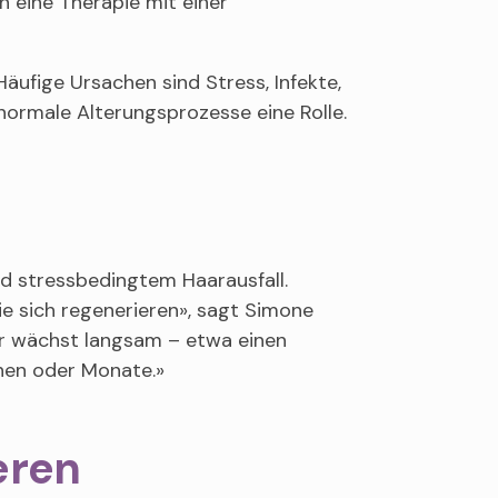
n eine Therapie mit einer
äufige Ursachen sind Stress, Infekte,
rmale Alterungsprozesse eine Rolle.
und stressbedingtem Haarausfall.
ie sich regenerieren», sagt Simone
ar wächst langsam – etwa einen
hen oder Monate.»
eren