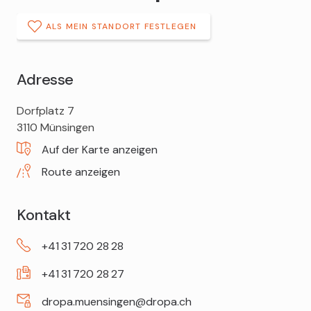
ALS MEIN STANDORT FESTLEGEN
Adresse
DROPA
Dorfplatz 7
Aare
3110
Münsingen
Apotheke
Auf der Karte anzeigen
Route anzeigen
Kontakt
+41
31
720
28
28
+41
31
720
28
27
dropa.muensingen@dropa.ch