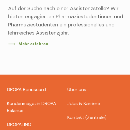
Auf der Suche nach einer Assistenzstelle? Wir
bieten engagierten Pharmaziestudentinnen und
Pharmaziestudenten ein professionelles und
lehrreiches Assistenzjahr.
Mehr erfahren
Footer
DROPA Bonuscard
Über uns
dropa
Kundenmagazin DROPA
Jobs & Karriere
Balance
Kontakt (Zentrale)
DROPALINO