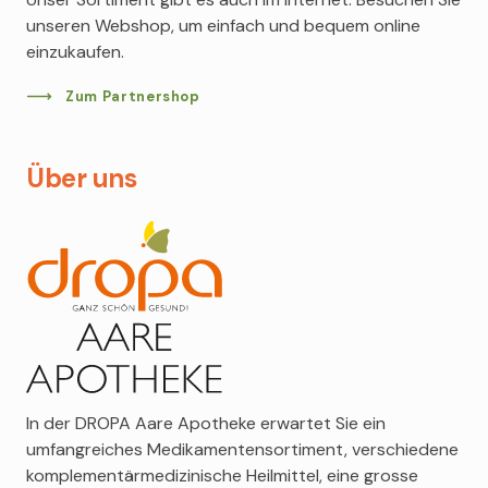
welche die Möglichkeiten der Natur nutzt und
über breites Sortiment an Generika, dabei steht die
Goloy
unseren Webshop, um einfach und bequem online
zugleich auf die Bedürfnisse der Kundinnen und
Qualität an erster Stelle.
einzukaufen.
Estée Lauder
Kunden eingeht.
Eucerin
MEHR ERFAHREN
Zum Partnershop
MEHR ERFAHREN
Salvatore Ferragamo
Vichy
Über uns
Louis Widmer
Mexx
Montblanc
David Beckham
Avène
Abercrombie & Fitch
Calvin Klein
Burberry
Bruno Banani
In der DROPA Aare Apotheke erwartet Sie ein
umfangreiches Medikamentensortiment, verschiedene
komplementärmedizinische Heilmittel, eine grosse