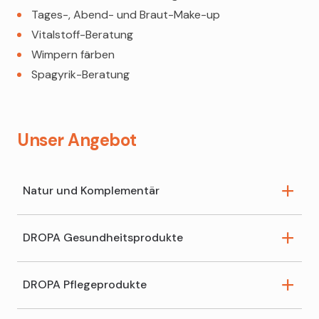
Tages-, Abend- und Braut-Make-up
Vitalstoff-Beratung
Wimpern färben
Spagyrik-Beratung
Unser Angebot
Natur und Komplementär
DROPA Gesundheitsprodukte
Bachblüten
Ceres
DROPA Pflegeprodukte
Dr. Schüssler Salze
Für Ihre Gesundheit. Unser umfassendes Sortiment
Homöopathie
an bewährten Heil- und Pflegemitteln wird durch