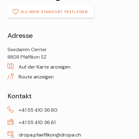
ALS MEIN STANDORT FESTLEGEN
Adresse
DROPA
Seedamm Center
Drogerie
8808
Pfäffikon SZ
Pfäffikon
Auf der Karte anzeigen
Route anzeigen
Kontakt
+41
55
410
36
60
+41
55
410
36
61
dropa.pfaeffikon@dropa.ch