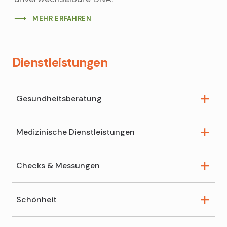
MEHR ERFAHREN
Dienstleistungen
Gesundheitsberatung
Medizinische Dienstleistungen
Schüsslersalz-Beratung
Reiseberatung
Checks & Messungen
Wundversorgung
Ernährungsberatung
Inkontinenzberatung
Schönheit
Blutdruck messen
Spagyrik-Beratung
Haarmineralanalyse