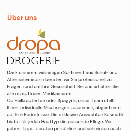
Filabé
Vor allem spagyrische Mischungen haben sich dabei
Bouillon oder Nüssen aus biologischer Herstellung.
bewährt: Durch die praktische Anwendung mit dem
Gerda Spillmann
Über uns
Spray, gestaltet sich eine Verabreichung einfach und
Salvatore Ferragamo
unkompliziert.
Sensai
MEHR ERFAHREN
St. Tropez
MEHR ERFAHREN
Van Cleef
Vichy
Louis Widmer
Marbert
Dank unserem vielseitigen Sortiment aus Schul- und
Marlies Möller
Alternativmedizin beraten wir Sie professionell zu
Montblanc
Fragen rund um Ihre Gesundheit. Bei uns erhalten Sie
Clinique
alle rezeptfreien Medikamente.
Ob Heilkräutertee oder Spagyrik, unser Team stellt
Alessandro
Ihnen individuelle Mischungen zusammen, abgestimmt
Avène
auf Ihre Bedürfnisse. Die exklusive Auswahl an Kosmetik
Artemis
bietet für jeden Hauttyp die passende Pflege. Wir
Clean
geben Tipps, beraten persönlich und schminken auch