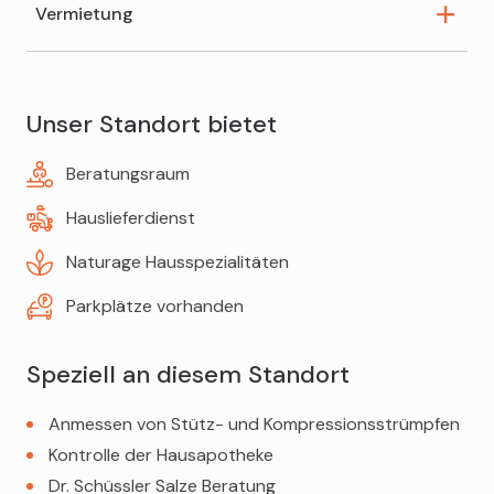
Vermietung
Augenbrauen färben
Vitalstoff-Beratung
Augenbrauen zupfen
Raucherentwöhnung
Kopf- und Venenkissen
Ohrlöcher stechen
Bachblüten-Beratung
Unser Standort bietet
Milchpumpen
Schminkberatung
Schwangerschafts- und Säuglingsberatung
Beratungsraum
Teppichreiniger
Schminken für Anlässe
Ceres-Beratung
Hauslieferdienst
Zöliakie-Beratung
Naturage Hausspezialitäten
Parkplätze vorhanden
Speziell an diesem Standort
Anmessen von Stütz- und Kompressionsstrümpfen
Kontrolle der Hausapotheke
Dr. Schüssler Salze Beratung