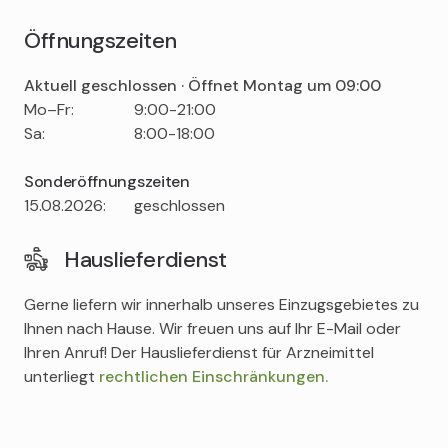
Öffnungszeiten
Aktuell geschlossen · Öffnet Montag um 09:00
Tag
Time
Comment
Mo–Fr:
9:00-21:00
slot
Sa:
8:00-18:00
Sonderöffnungszeiten
Tag
Time
Comment
15.08.2026:
geschlossen
slot
Hauslieferdienst
Gerne liefern wir innerhalb unseres Einzugsgebietes zu
Ihnen nach Hause. Wir freuen uns auf Ihr E-Mail oder
Ihren Anruf! Der Hauslieferdienst für Arzneimittel
unterliegt
rechtlichen Einschränkungen.