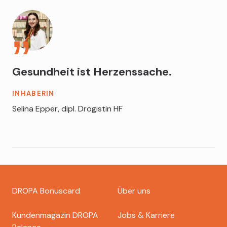
Gesundheit ist Herzenssache.
INHABERIN
Selina Epper, dipl. Drogistin HF
Footer
DROPA Bonuscard
Über uns
dropa
Kundenmagazin DROPA
Jobs & Karriere