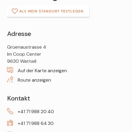
ALS MEIN STANDORT FESTLEGEN
Adresse
DROPA
Grüenaustrasse 4
Drogerie
Im Coop Center
Wattwil
9630
Wattwil
Auf der Karte anzeigen
Route anzeigen
Kontakt
+41
71
988
20
40
+41
71
988
64
30