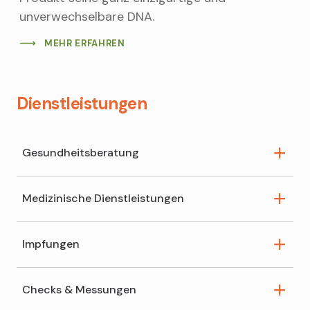
unverwechselbare DNA.
MEHR ERFAHREN
Dienstleistungen
Gesundheitsberatung
Medizinische Dienstleistungen
Schüsslersalz-Beratung
Reiseberatung
Impfungen
Kompressionsstrümpfe
Inkontinenzberatung
Wundversorgung
Spagyrik-Beratung
Checks & Messungen
Covid-19-Impfung