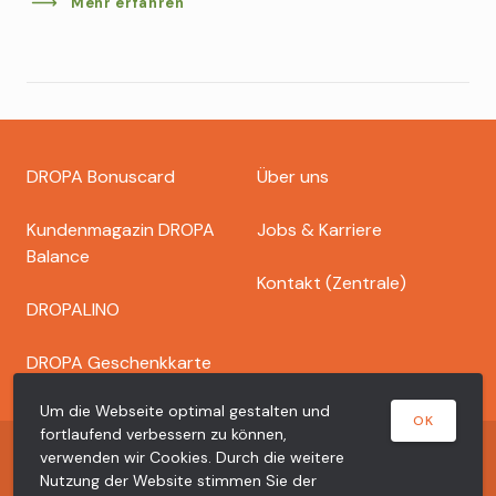
Mehr erfahren
Footer
DROPA Bonuscard
Über uns
dropa
Kundenmagazin DROPA
Jobs & Karriere
Balance
Kontakt (Zentrale)
DROPALINO
DROPA Geschenkkarte
Um die Webseite optimal gestalten und
OK
fortlaufend verbessern zu können,
Copyright © 2026 Dr. Bähler Dropa AG
verwenden wir Cookies. Durch die weitere
Nutzung der Website stimmen Sie der