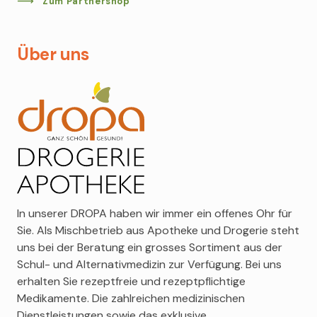
Zum Partnershop
Vichy
Getreide, über Müeslimischungen bis zur Instant-
Bouillon oder Nüssen aus biologischer Herstellung.
Louis Widmer
Marlies Möller
Über uns
Montblanc
MEHR ERFAHREN
Clinique
Alessandro
Avène
Acca Kappa
Clarins
Berdoues
Bruno Banani
In unserer DROPA haben wir immer ein offenes Ohr für
Sie. Als Mischbetrieb aus Apotheke und Drogerie steht
uns bei der Beratung ein grosses Sortiment aus der
Schul- und Alternativmedizin zur Verfügung. Bei uns
erhalten Sie rezeptfreie und rezeptpflichtige
Medikamente. Die zahlreichen medizinischen
Dienstleistungen sowie das exklusive