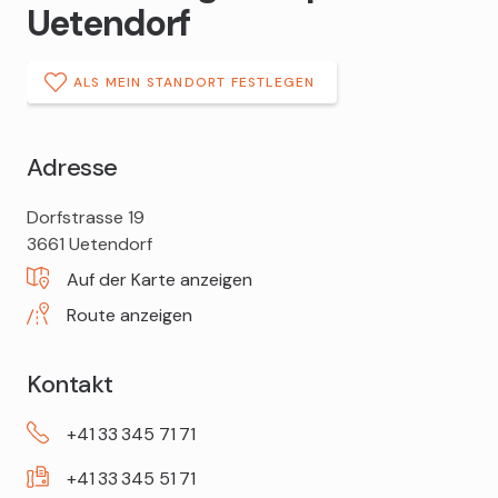
Uetendorf
ALS MEIN STANDORT FESTLEGEN
Adresse
DROPA
Dorfstrasse 19
Drogerie
3661
Uetendorf
Apotheke
Auf der Karte anzeigen
Uetendorf
Route anzeigen
Kontakt
+41
33
345
71
71
+41
33
345
51
71