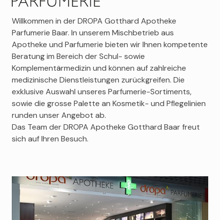
Goloy
Estée Lauder
Willkommen in der DROPA Gotthard Apotheke
Parfumerie Baar. In unserem Mischbetrieb aus
Eucerin
Apotheke und Parfumerie bieten wir Ihnen kompetente
SBT
Beratung im Bereich der Schul- sowie
Sensai
Komplementärmedizin und können auf zahlreiche
Sisley
medizinische Dienstleistungen zurückgreifen. Die
Vichy
exklusive Auswahl unseres Parfumerie-Sortiments,
Roger&Gallet
sowie die grosse Palette an Kosmetik- und Pflegelinien
runden unser Angebot ab.
Louis Widmer
Das Team der DROPA Apotheke Gotthard Baar freut
Marlies Möller
sich auf Ihren Besuch.
Michael Kors
Creed
Clinique
Avène
Clarins
Chanel