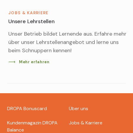
JOBS & KARRIERE
Unsere Lehrstellen
Unser Betrieb bildet Lernende aus. Erfahre mehr
über unser Lehrstellenangebot und lerne uns
beim Schnuppern kennen!
Mehr erfahren
Footer
DROPA Bonuscard
Über uns
dropa
Kundenmagazin DROPA
Jobs & Karriere
Balance