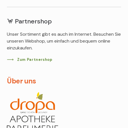
Acqua di Parma
Partnershop
Atkinsons
Unser Sortiment gibt es auch im Internet. Besuchen Sie
Babor
unseren Webshop, um einfach und bequem online
La Mer
einzukaufen.
Marly
Molton Brown
Zum Partnershop
Radical
Rivoli
Über uns
Valmont
Xerjoff
Hermès
La Roche Posay
Declaré
Elizabeth Arden