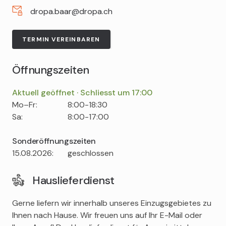
dropa.baar@dropa.ch
TERMIN VEREINBAREN
Öffnungszeiten
Aktuell geöffnet · Schliesst um 17:00
Tag
Time
Comment
Mo–Fr:
8:00-18:30
slot
Sa:
8:00-17:00
Sonderöffnungszeiten
Tag
Time
Comment
15.08.2026:
geschlossen
slot
Hauslieferdienst
Gerne liefern wir innerhalb unseres Einzugsgebietes zu
Ihnen nach Hause. Wir freuen uns auf Ihr E-Mail oder