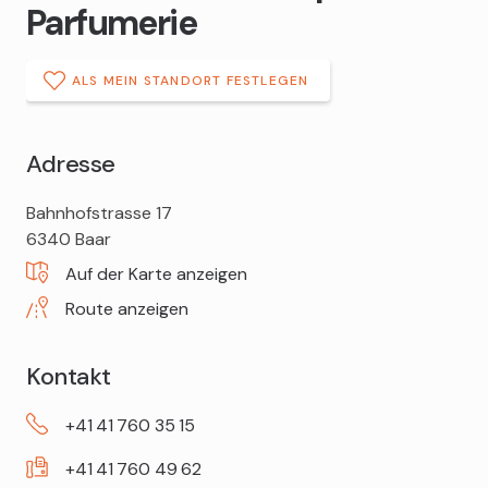
Parfumerie
ALS MEIN STANDORT FESTLEGEN
Adresse
DROPA
Bahnhofstrasse 17
Gotthard
6340
Baar
Apotheke
Auf der Karte anzeigen
Parfumerie
Route anzeigen
Kontakt
+41
41
760
35
15
+41
41
760
49
62