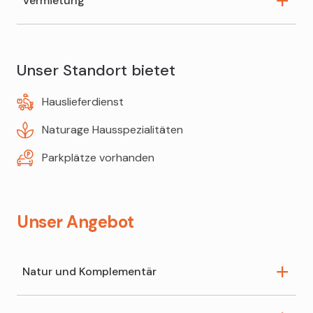
Vermietung
Blutdruck messen
Vitalstoff-Beratung
Haarmineralanalyse
Kopf- und Venenkissen
Ceres-Beratung
Unser Standort bietet
Milchpumpen
Hauslieferdienst
Teppichreiniger
Naturage Hausspezialitäten
Parkplätze vorhanden
Unser Angebot
Natur und Komplementär