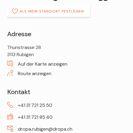
ALS MEIN STANDORT FESTLEGEN
Adresse
DROPA
Thunstrasse 28
Drogerie
3113
Rubigen
Habegger
Auf der Karte anzeigen
Route anzeigen
Kontakt
+41
31
721
25
50
+41
31
721
85
40
dropa.rubigen@dropa.ch