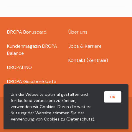
Footer
DROPA Bonuscard
Über uns
dropa
Kundenmagazin DROPA
Jobs & Karriere
Balance
Kontakt (Zentrale)
DROPALINO
DROPA Geschenkkarte
Um die Webseite optimal gestalten und
OK
fortlaufend verbessern zu können,
Copyright © 2026 Dr. Bähler Dropa AG
verwenden wir Cookies. Durch die weitere
Nutzung der Website stimmen Sie der
Meta
Datenschutzerklärung
Impressum
Verwendung von Cookies zu (
Datenschutz
).
dropa