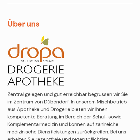
Homöopathie
Spagyrik
Radical
Über uns
Teemischungen
La Roche Posay
Estée Lauder
Eucerin
Gerda Spillmann
Vichy
Louis Widmer
Clinique
Avène
Zentral gelegen und gut erreichbar begrüssen wir Sie
Clarins
im Zentrum von Dübendorf. In unserem Mischbetrieb
aus Apotheke und Drogerie bieten wir Ihnen
kompetente Beratung im Bereich der Schul- sowie
Komplementärmedizin und können auf zahlreiche
medizinische Dienstleistungen zurückgreifen. Bei uns
erhalten Sie rezeptfreie und rezeptpflichtige