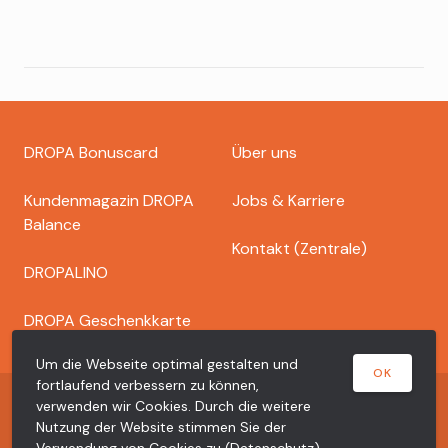
Footer
DROPA Bonuscard
Über uns
dropa
Kundenmagazin DROPA
Jobs & Karriere
Balance
Kontakt (Zentrale)
DROPALINO
DROPA Geschenkkarte
Um die Webseite optimal gestalten und
OK
fortlaufend verbessern zu können,
Copyright © 2026 Dr. Bähler Dropa AG
verwenden wir Cookies. Durch die weitere
Nutzung der Website stimmen Sie der
Datenschutzerklärung
Impressum