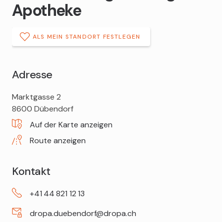
Apotheke
ALS MEIN STANDORT FESTLEGEN
Adresse
DROPA
Marktgasse 2
Marktgass
8600
Dübendorf
Drogerie
Auf der Karte anzeigen
Apotheke
Route anzeigen
Kontakt
+41
44
821
12
13
dropa.duebendorf@dropa.ch