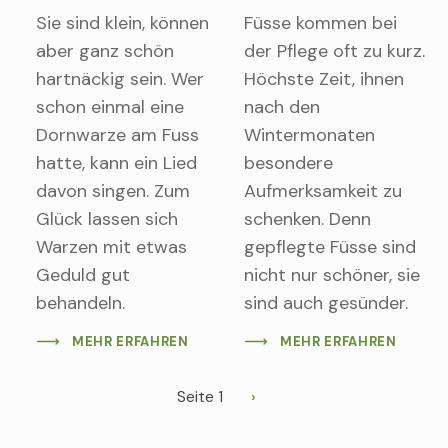
Sie sind klein, können
Füsse kommen bei
aber ganz schön
der Pflege oft zu kurz.
hartnäckig sein. Wer
Höchste Zeit, ihnen
schon einmal eine
nach den
Dornwarze am Fuss
Wintermonaten
hatte, kann ein Lied
besondere
davon singen. Zum
Aufmerksamkeit zu
Glück lassen sich
schenken. Denn
Warzen mit etwas
gepflegte Füsse sind
Geduld gut
nicht nur schöner, sie
behandeln.
sind auch gesünder.
MEHR ERFAHREN
MEHR ERFAHREN
Seitennummerierung
Seite 1
Nächste
Seite