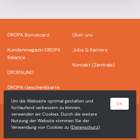
Footer
DROPA Bonuscard
Über uns
dropa
Kundenmagazin DROPA
Jobs & Karriere
Balance
Kontakt (Zentrale)
DROPALINO
DROPA Geschenkkarte
Um die Webseite optimal gestalten und
OK
fortlaufend verbessern zu können,
Copyright © 2026 Dr. Bähler Dropa AG
verwenden wir Cookies. Durch die weitere
Nutzung der Website stimmen Sie der
Meta
Datenschutzerklärung
Impressum
Verwendung von Cookies zu (
Datenschutz
).
dropa