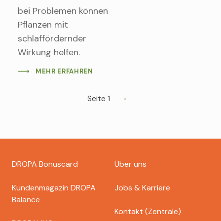
bei Problemen können
Pflanzen mit
schlaffördernder
Wirkung helfen.
MEHR ERFAHREN
Seitennummerierung
Seite 1
Nächste
Seite
Footer
DROPA Bonuscard
Über uns
dropa
Kundenmagazin DROPA
Jobs & Karriere
Balance
Kontakt (Zentrale)