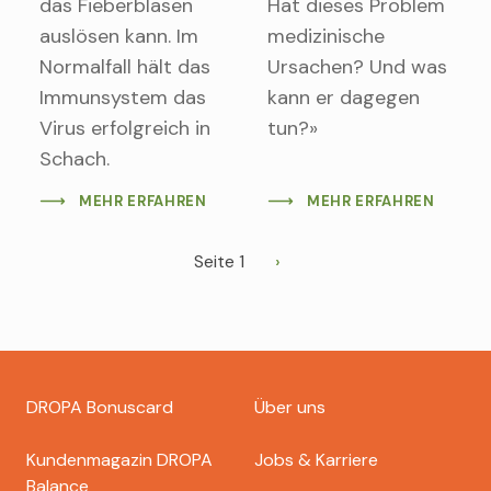
das Fieberblasen
Hat dieses Problem
auslösen kann. Im
medizinische
Normalfall hält das
Ursachen? Und was
Immunsystem das
kann er dagegen
Virus erfolgreich in
tun?»
Schach.
MEHR ERFAHREN
MEHR ERFAHREN
Seitennummerierung
Seite 1
Nächste
Seite
Footer
DROPA Bonuscard
Über uns
dropa
Kundenmagazin DROPA
Jobs & Karriere
Balance