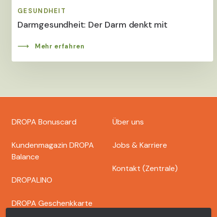
GESUNDHEIT
Darmgesundheit: Der Darm denkt mit
Mehr erfahren
Footer
DROPA Bonuscard
Über uns
dropa
Kundenmagazin DROPA
Jobs & Karriere
Balance
Kontakt (Zentrale)
DROPALINO
DROPA Geschenkkarte