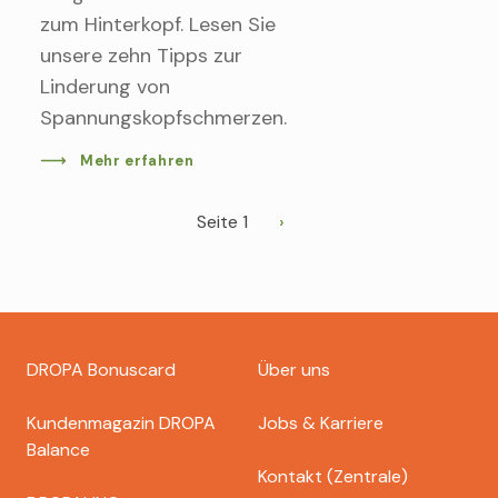
zum Hinterkopf. Lesen Sie
unsere zehn Tipps zur
Linderung von
Spannungskopfschmerzen.
Mehr erfahren
Seitennummerierung
Seite 1
Nächste
Seite
Footer
DROPA Bonuscard
Über uns
dropa
Kundenmagazin DROPA
Jobs & Karriere
Balance
Kontakt (Zentrale)