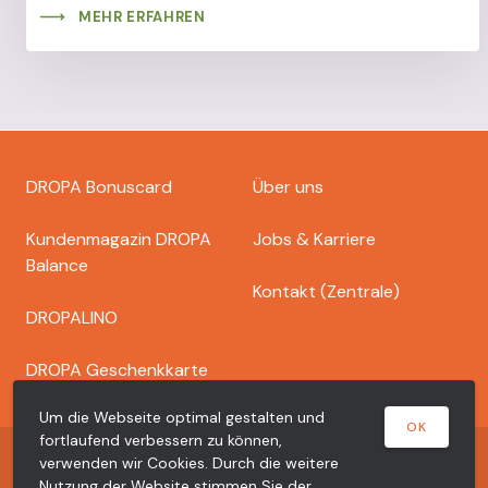
MEHR ERFAHREN
Footer
DROPA Bonuscard
Über uns
dropa
Kundenmagazin DROPA
Jobs & Karriere
Balance
Kontakt (Zentrale)
DROPALINO
DROPA Geschenkkarte
Um die Webseite optimal gestalten und
OK
fortlaufend verbessern zu können,
Copyright © 2026 Dr. Bähler Dropa AG
verwenden wir Cookies. Durch die weitere
Nutzung der Website stimmen Sie der