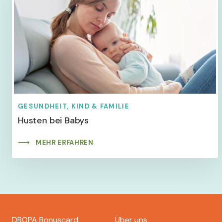
GESUNDHEIT, KIND & FAMILIE
Husten bei Babys
MEHR ERFAHREN
Footer
DROPA Bonuscard
Über uns