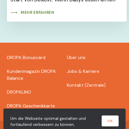
MEHR ERFAHREN
Footer
DROPA Bonuscard
Über uns
dropa
Kundenmagazin DROPA
Jobs & Karriere
Balance
Kontakt (Zentrale)
DROPALINO
DROPA Geschenkkarte
Um die Webseite optimal gestalten und
OK
fortlaufend verbessern zu können,
Copyright © 2026 Dr. Bähler Dropa AG