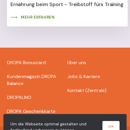
Ernährung beim Sport - Treibstoff fürs Training
MEHR ERFAHREN
Footer
DROPA Bonuscard
Über uns
dropa
Kundenmagazin DROPA
Jobs & Karriere
Balance
Kontakt (Zentrale)
DROPALINO
DROPA Geschenkkarte
Um die Webseite optimal gestalten und
OK