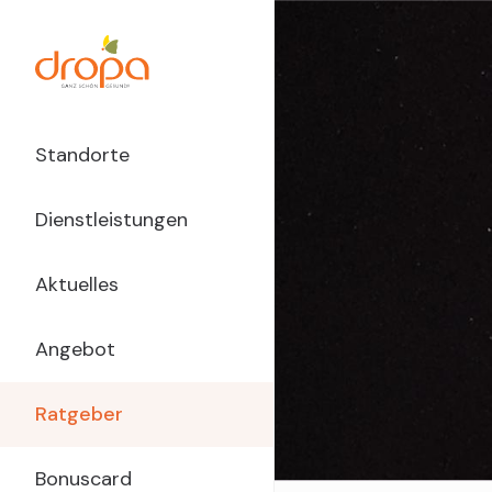
Direkt
zum
Inhalt
Main
Standorte
Navigation
Dienstleistungen
dropa
Aktuelles
Angebot
Ratgeber
Bonuscard