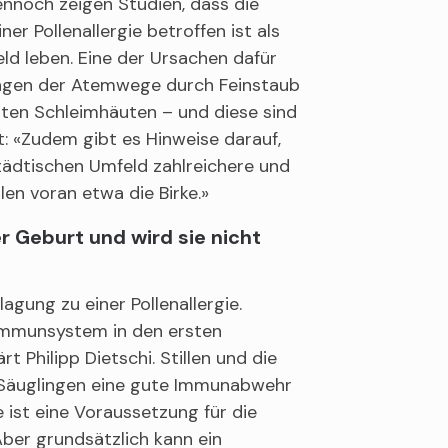
Dennoch zeigen Studien, dass die
er Pollenallergie betroffen ist als
ld leben. Eine der Ursachen dafür
tungen der Atemwege durch Feinstaub
zten Schleimhäuten – und diese sind
zt: «Zudem gibt es Hinweise darauf,
ädtischen Umfeld zahlreichere und
len voran etwa die Birke.»
er Geburt und wird sie nicht
lagung zu einer Pollenallergie.
 Immunsystem in den ersten
rt Philipp Dietschi. Stillen und die
 Säuglingen eine gute Immunabwehr
 ist eine Voraussetzung für die
ber grundsätzlich kann ein