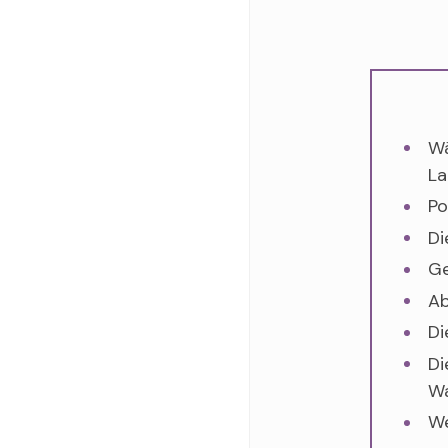
Wä
La
Po
Di
Ge
Ab
Di
Di
Wa
We