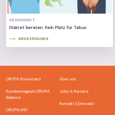
GESUNDHEIT
Diskret beraten: Kein Platz für Tabus
MEHR ERFAHREN
Footer
DROPA Bonuscard
Über uns
dropa
Kundenmagazin DROPA
Jobs & Karriere
Balance
Kontakt (Zentrale)
DROPALINO