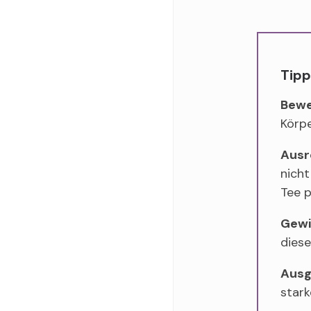
Tip
Bewe
Körpe
Ausr
nicht
Tee p
Gewi
diese
Ausg
star