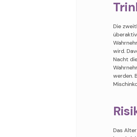
Trin
Die zweit
überaktiv
Wahrnehm
wird. Da
Nacht die
Wahrnehm
werden. B
Mischink
Risi
Das Alter