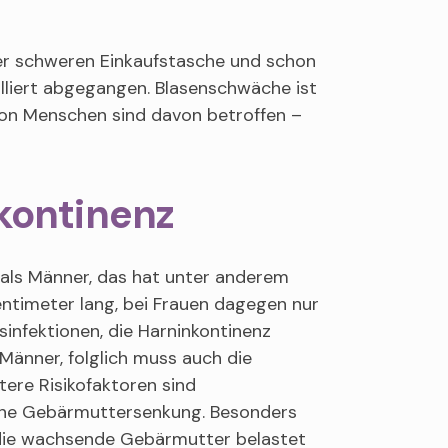
ner schweren Einkaufstasche und schon
olliert abgegangen. Blasenschwäche ist
llion Menschen sind davon betroffen –
nkontinenz
 als Männer, das hat unter anderem
ntimeter lang, bei Frauen dagegen nur
gsinfektionen, die Harninkontinenz
änner, folglich muss auch die
ere Risikofaktoren sind
ine Gebärmuttersenkung. Besonders
die wachsende Gebärmutter belastet