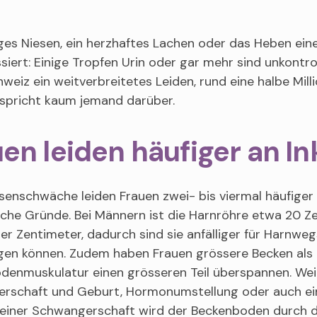
iges Niesen, ein herzhaftes Lachen oder das Heben ei
ssiert: Einige Tropfen Urin oder gar mehr sind unkontr
hweiz ein weitverbreitetes Leiden, rund eine halbe Mi
spricht kaum jemand darüber.
en leiden häufiger an I
senschwäche leiden Frauen zwei- bis viermal häufiger
che Gründe. Bei Männern ist die Harnröhre etwa 20 Ze
vier Zentimeter, dadurch sind sie anfälliger für Harnwe
gen können. Zudem haben Frauen grössere Becken als M
denmuskulatur einen grösseren Teil überspannen. Weit
rschaft und Geburt, Hormonumstellung oder auch e
einer Schwangerschaft wird der Beckenboden durch 