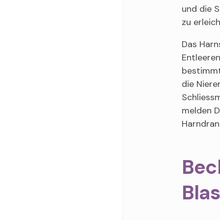
und die 
zu erleich
Das Harns
Entleeren
bestimmte
die Niere
Schliessm
melden D
Harndran
Bec
Bla