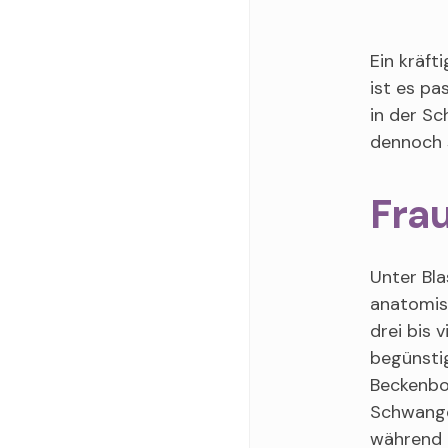
Ein kräft
ist es pa
in der Sc
dennoch 
Frau
Unter Bla
anatomis
drei bis 
begünsti
Beckenbo
Schwange
während 