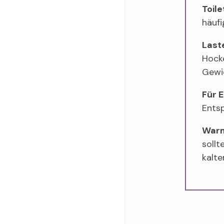
Toile
häufi
Last
Hock
Gewi
Für 
Ents
Warm
sollt
kalte