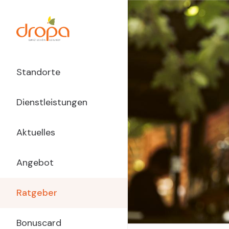
Direkt
zum
Inhalt
Main
Standorte
Navigation
Dienstleistungen
dropa
Aktuelles
Angebot
Ratgeber
Bonuscard