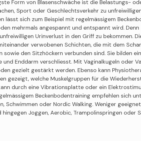
gste Form von Blasenschwäche ist die Belastungs- ode
achen, Sport oder Geschlechtsverkehr zu unfreiwillige
n lässt sich zum Beispiel mit regelmässigem Beckenbo
den mehrmals angespannt und entspannt wird. Denn 
n unfreiwilligen Urinverlust in den Griff zu bekommen
 miteinander verwobenen Schichten, die mit dem Sch
n sowie den Sitzhöckern verbunden sind. Sie bilden e
e und Enddarm verschliesst. Mit Vaginalkugeln oder V
en gezielt gestärkt werden. Ebenso kann Physiotherapi
en gezeigt, welche Muskelgruppen für die Wiederherst
kann durch eine Vibrationsplatte oder ein Elektrostim
gelmässigem Beckenbodentraining empfehlen sich unte
en, Schwimmen oder Nordic Walking. Weniger geeignet 
d hingegen Joggen, Aerobic, Trampolinspringen oder S