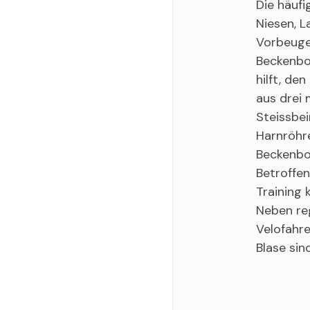
Die häufi
Niesen, L
Vorbeuge
Beckenbo
hilft, de
aus drei
Steissbei
Harnröhr
Beckenbod
Betroffen
Training 
Neben re
Velofahr
Blase sin