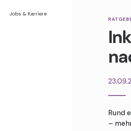
Jobs & Karriere
RATGEB
In
na
23.09.
Rund e
– mehr