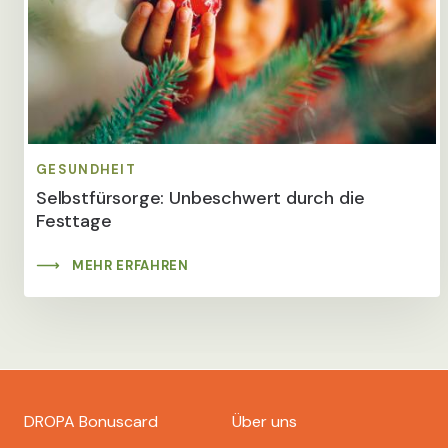
GESUNDHEIT
Selbstfürsorge: Unbeschwert durch die
Festtage
MEHR ERFAHREN
Footer
DROPA Bonuscard
Über uns