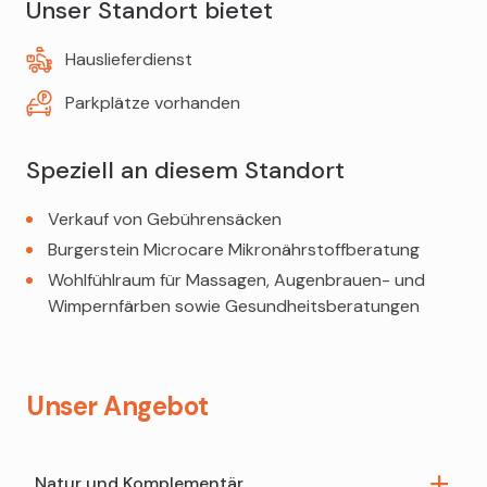
Ceres-Beratung
Unser Standort bietet
Teppichreiniger
Hauslieferdienst
Parkplätze vorhanden
Speziell an diesem Standort
Verkauf von Gebührensäcken
Burgerstein Microcare Mikronährstoffberatung
Wohlfühlraum für Massagen, Augenbrauen- und
Wimpernfärben sowie Gesundheitsberatungen
Unser Angebot
Natur und Komplementär