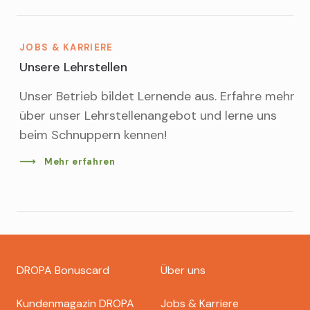
JOBS & KARRIERE
Unsere Lehrstellen
Unser Betrieb bildet Lernende aus. Erfahre mehr
über unser Lehrstellenangebot und lerne uns
beim Schnuppern kennen!
Mehr erfahren
Footer
DROPA Bonuscard
Über uns
dropa
Kundenmagazin DROPA
Jobs & Karriere