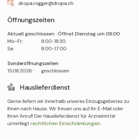
dropa.rogger@dropa.ch
Öffnungszeiten
Aktuell geschlossen · Öffnet Dienstag um 08:00
Tag
Time
Comment
Mo–Fr:
8:00-18:30
slot
Sa:
8:00-17:00
Sonderöffnungszeiten
Tag
Time
Comment
15.08.2026:
geschlossen
slot
Hauslieferdienst
Gerne liefern wir innerhalb unseres Einzugsgebietes zu
Ihnen nach Hause. Wir freuen uns auf Ihr E-Mail oder
Ihren Anruf! Der Hauslieferdienst für Arzneimittel
unterliegt
rechtlichen Einschränkungen.