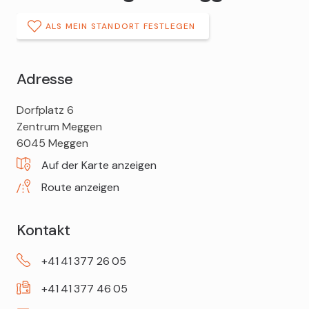
ALS MEIN STANDORT FESTLEGEN
Adresse
DROPA
Dorfplatz 6
Drogerie
Zentrum Meggen
Rogger
6045
Meggen
Auf der Karte anzeigen
Route anzeigen
Kontakt
+41
41
377
26
05
+41
41
377
46
05