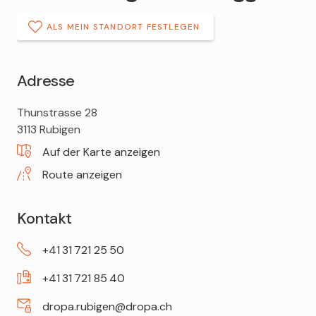
ALS MEIN STANDORT FESTLEGEN
Adresse
DROPA
Thunstrasse 28
Drogerie
3113
Rubigen
Habegger
Auf der Karte anzeigen
Route anzeigen
Kontakt
+41
31
721
25
50
+41
31
721
85
40
dropa.rubigen@dropa.ch