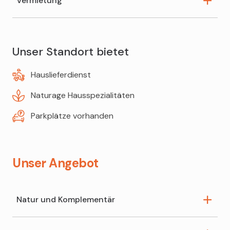
Vermietung
Blutdruck messen
Vitalstoff-Beratung
Haarmineralanalyse
Kopf- und Venenkissen
Ceres-Beratung
Unser Standort bietet
Milchpumpen
Hauslieferdienst
Teppichreiniger
Naturage Hausspezialitäten
Parkplätze vorhanden
Unser Angebot
Natur und Komplementär