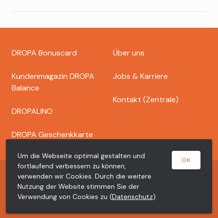
Footer
DROPA Bonuscard
Über uns
dropa
Kundenmagazin DROPA
Jobs & Karriere
Balance
Kontakt (Zentrale)
DROPALINO
DROPA Geschenkkarte
Um die Webseite optimal gestalten und
OK
fortlaufend verbessern zu können,
Copyright © 2026 Dr. Bähler Dropa AG
verwenden wir Cookies. Durch die weitere
Nutzung der Website stimmen Sie der
Meta
Datenschutzerklärung
Impressum
Verwendung von Cookies zu (
Datenschutz
).
dropa