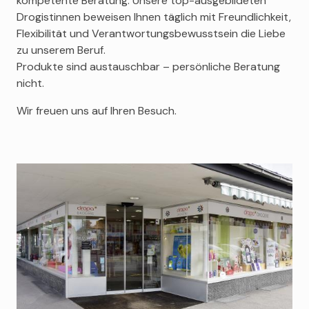
kompetente Beratung. Unsere top-ausgebildeten
Calvin Klein
Drogistinnen beweisen Ihnen täglich mit Freundlichkeit,
Burberry
Flexibilität und Verantwortungsbewusstsein die Liebe
zu unserem Beruf.
Betty Barclay
Produkte sind austauschbar – persönliche Beratung
nicht.
Wir freuen uns auf Ihren Besuch.