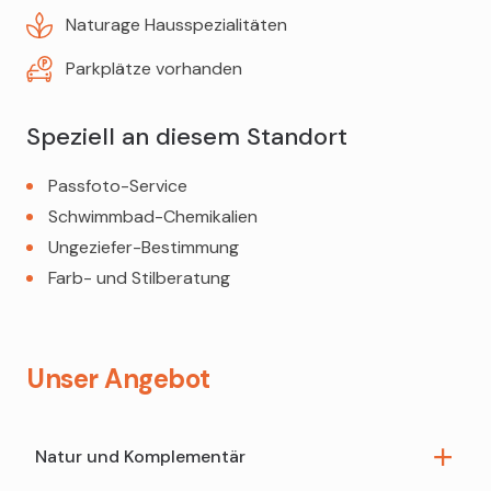
Schminken für Anlässe
Naturage Hausspezialitäten
Bachblüten-Beratung
Milchpumpen
Parkplätze vorhanden
Schwangerschafts- und Säuglingsberatung
Teppichreiniger
Ceres-Beratung
Speziell an diesem Standort
Zöliakie-Beratung
Passfoto-Service
Schwimmbad-Chemikalien
Ungeziefer-Bestimmung
Farb- und Stilberatung
Unser Angebot
Natur und Komplementär