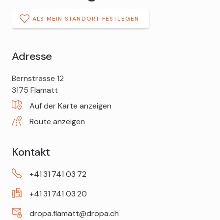
ALS MEIN STANDORT FESTLEGEN
Adresse
DROPA
Bernstrasse 12
Drogerie
3175
Flamatt
Flamatt
Auf der Karte anzeigen
Route anzeigen
Kontakt
+41
31
741
03
72
+41
31
741
03
20
dropa.flamatt@dropa.ch