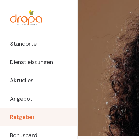
Direkt
zum
Inhalt
Main
Standorte
Navigation
Dienstleistungen
dropa
Aktuelles
Angebot
Ratgeber
Bonuscard