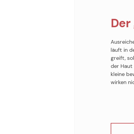
Der 
Ausreiche
läuft in 
greift, s
der Haut 
kleine be
wirken ni