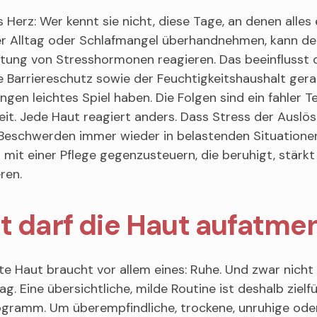
 Herz: Wer kennt sie nicht, diese Tage, an denen alles 
er Alltag oder Schlafmangel überhandnehmen, kann der
tung von Stresshormonen reagieren. Das beeinflusst d
e Barriereschutz sowie der Feuchtigkeitshaushalt ger
gen leichtes Spiel haben. Die Folgen sind ein fahler T
it. Jede Haut reagiert anders. Dass Stress der Auslös
Beschwerden immer wieder in belastenden Situationen 
g mit einer Pflege gegenzusteuern, die beruhigt, stärkt 
ren.
t darf die Haut aufatme
e Haut braucht vor allem eines: Ruhe. Und zwar nicht 
tag. Eine übersichtliche, milde Routine ist deshalb ziel
gramm. Um überempfindliche, trockene, unruhige oder f