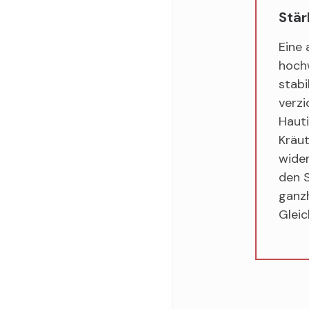
Stär
Eine 
hoch
stabi
verzi
Hauti
Kräut
wider
den S
ganzh
Gleic