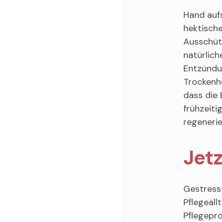
Hand aufs
hektisch
Ausschüt
natürlich
Entzündun
Trockenhe
dass die 
frühzeiti
regenerie
Jetz
Gestresst
Pflegeall
Pflegepro