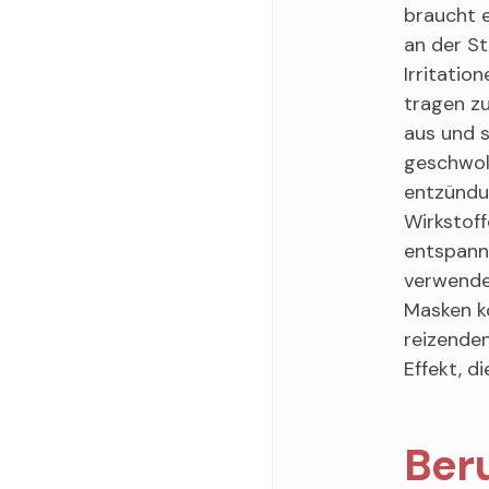
braucht e
an der St
Irritati
tragen zu
aus und s
geschwoll
entzündu
Wirkstoff
entspann
verwende
Masken kö
reizenden
Effekt, d
Beru