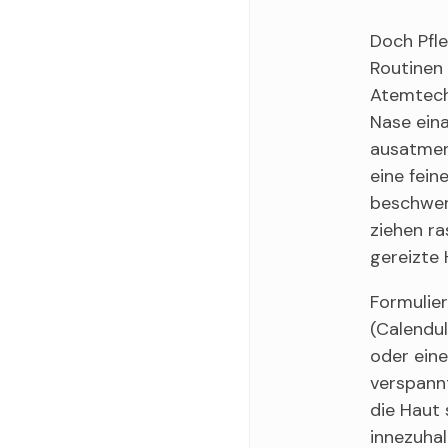
Doch Pfle
Routinen 
Atemtechn
Nase ein
ausatmen
eine fein
beschwert
ziehen ra
gereizte 
Formulier
(Calendu
oder eine
verspann
die Haut 
innezuhal