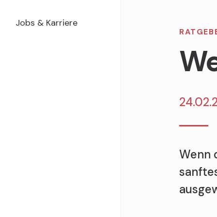
Jobs & Karriere
RATGEB
We
24.02.
Wenn d
sanfte
ausgew