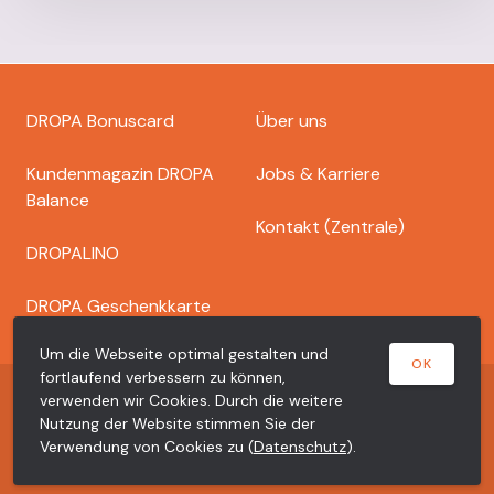
Footer
DROPA Bonuscard
Über uns
dropa
Kundenmagazin DROPA
Jobs & Karriere
Balance
Kontakt (Zentrale)
DROPALINO
DROPA Geschenkkarte
Um die Webseite optimal gestalten und
OK
fortlaufend verbessern zu können,
Copyright © 2026 Dr. Bähler Dropa AG
verwenden wir Cookies. Durch die weitere
Nutzung der Website stimmen Sie der
Meta
Datenschutzerklärung
Impressum
Verwendung von Cookies zu (
Datenschutz
).
dropa