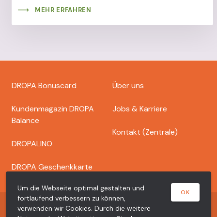
MEHR ERFAHREN
Footer
DROPA Bonuscard
Über uns
dropa
Kundenmagazin DROPA
Jobs & Karriere
Balance
Kontakt (Zentrale)
DROPALINO
DROPA Geschenkkarte
Um die Webseite optimal gestalten und
OK
fortlaufend verbessern zu können,
Copyright © 2026 Dr. Bähler Dropa AG
verwenden wir Cookies. Durch die weitere