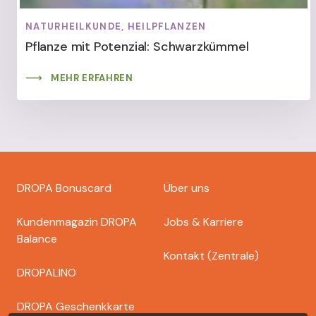
NATURHEILKUNDE, HEILPFLANZEN
Pflanze mit Potenzial: Schwarzkümmel
MEHR ERFAHREN
Footer
DROPA Bonuscard
Über uns
dropa
Kundenmagazin DROPA
Jobs & Karriere
Balance
Kontakt (Zentrale)
DROPALINO
DROPA Geschenkkarte