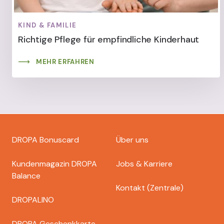
KIND & FAMILIE
Richtige Pflege für empfindliche Kinderhaut
MEHR ERFAHREN
Footer
DROPA Bonuscard
Über uns
dropa
Kundenmagazin DROPA
Jobs & Karriere
Balance
Kontakt (Zentrale)
DROPALINO
DROPA Geschenkkarte