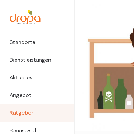
Direkt
zum
Inhalt
Main
Standorte
Navigation
Dienstleistungen
dropa
Aktuelles
Angebot
Ratgeber
Bonuscard