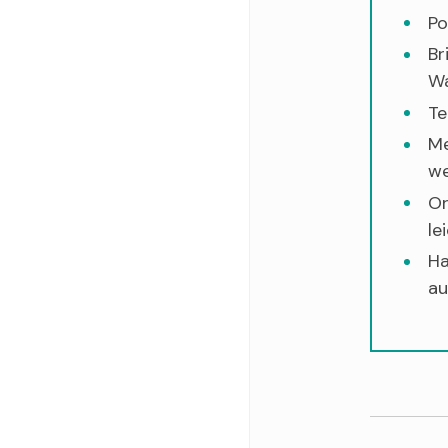
Po
Br
Wa
Te
Me
we
Or
le
Ha
au