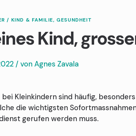
ER
/
KIND & FAMILIE
,
GESUNDHEIT
eines Kind, gross
2022 / von
Agnes Zavala
e bei Kleinkindern sind häufig, besonder
elche die wichtigsten Sofortmassnahmen
ldienst gerufen werden muss.