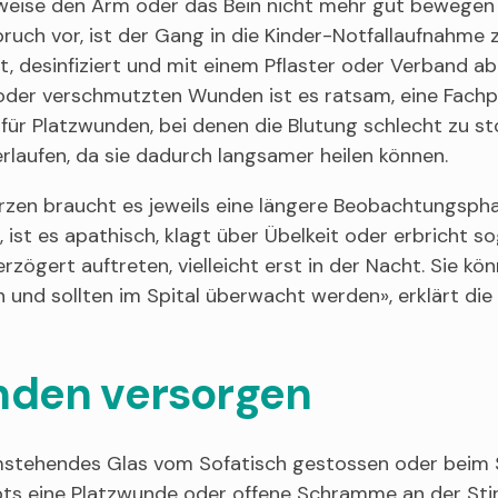
weise den Arm oder das Bein nicht mehr gut bewegen u
uch vor, ist der Gang in die Kinder-Notfallaufnahme
, desinfiziert und mit einem Pflaster oder Verband 
der verschmutzten Wunden ist es ratsam, eine Fachpe
 für Platzwunden, bei denen die Blutung schlecht zu s
rlaufen, da sie dadurch langsamer heilen können.
zen braucht es jeweils eine längere Beobachtungsphas
, ist es apathisch, klagt über Übelkeit oder erbricht
verzögert auftreten, vielleicht erst in der Nacht. Sie 
 und sollten im Spital überwacht werden», erklärt die 
den versorgen
mstehendes Glas vom Sofatisch gestossen oder beim Sp
bts eine Platzwunde oder offene Schramme an der Stir