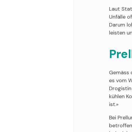
Laut Stat
Unfälle o
Darum loh
leisten u
Pre
Gemäss de
es vom Wi
Drogistin
kühlen Ko
ist.»
Bei Prell
betroffen