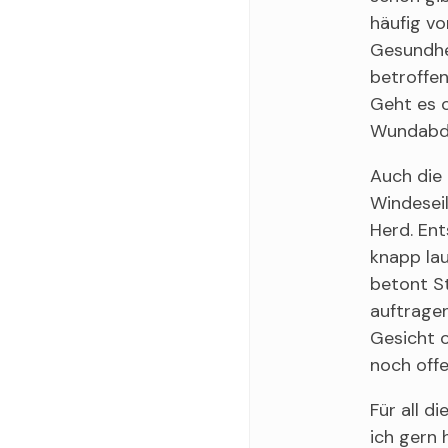
häufig vo
Gesundhe
betroffen
Geht es 
Wundabde
Auch die 
Windesei
Herd. Ent
knapp la
betont St
auftragen
Gesicht o
noch offe
Für all d
ich gern