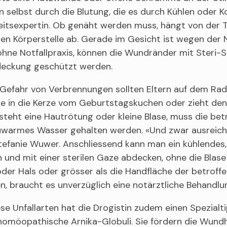
n selbst durch die Blutung, die es durch Kühlen oder Ko
itsexpertin. Ob genäht werden muss, hängt von der T
en Körperstelle ab. Gerade im Gesicht ist wegen der 
ohne Notfallpraxis, können die Wundränder mit Steri-
ckung geschützt werden.
Gefahr von Verbrennungen sollten Eltern auf dem Rada
le in die Kerze vom Geburtstagskuchen oder zieht d
steht eine Hautrötung oder kleine Blase, muss die betr
uwarmes Wasser gehalten werden. «Und zwar ausreiche
efanie Wuwer. Anschliessend kann man ein kühlendes,
 und mit einer sterilen Gaze abdecken, ohne die Blas
der Hals oder grösser als die Handfläche der betroffe
n, braucht es unverzüglich eine notärztliche Behandlu
iese Unfallarten hat die Drogistin zudem einen Spezialt
 homöopathische Arnika-Globuli. Sie fördern die Wund