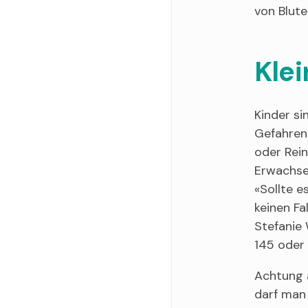
von Blute
Kle
Kinder si
Gefahren 
oder Rein
Erwachse
«Sollte e
keinen Fa
Stefanie 
145 oder 
Achtung a
darf man 