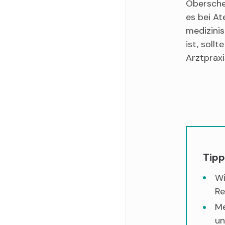
Oberschen
es bei A
medizinis
ist, soll
Arztpraxi
Tipp
Wi
Re
Me
un