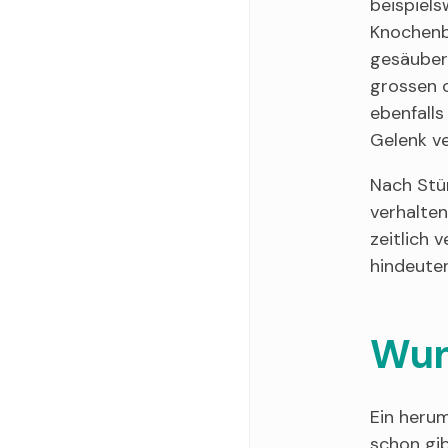
beispiels
Knochenbr
gesäubert
grossen o
ebenfalls
Gelenk ve
Nach Stür
verhalten
zeitlich 
hindeuten
Wun
Ein heru
schon gi