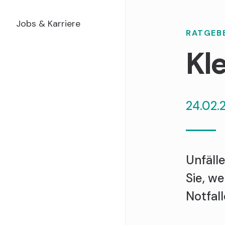
Jobs & Karriere
RATGEB
Kl
24.02.
Unfäll
Sie, w
Notfal