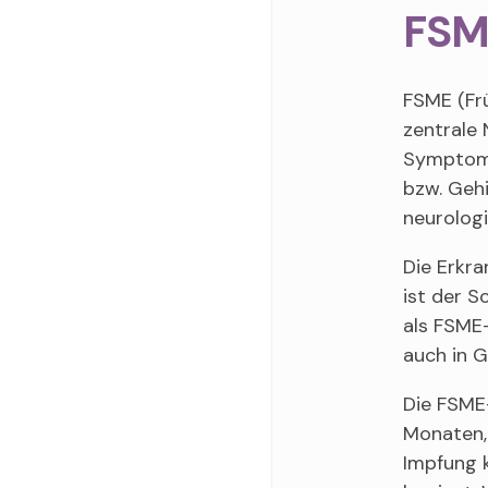
FSM
FSME (Fr
zentrale 
Symptome
bzw. Geh
neurolog
Die Erkra
ist der S
als FSME-
auch in G
Die FSME-
Monaten, 
Impfung k