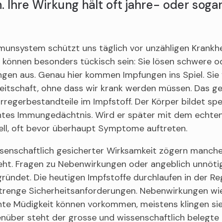
. Ihre Wirkung hält oft jahre- oder soga
munsystem schützt uns täglich vor unzähligen Krankh
 können besonders tückisch sein: Sie lösen schwere 
ngen aus. Genau hier kommen Impfungen ins Spiel. Si
eitschaft, ohne dass wir krank werden müssen. Das g
Erregerbestandteile im Impfstoff. Der Körper bildet sp
tes Immungedächtnis. Wird er später mit dem echten E
ell, oft bevor überhaupt Symptome auftreten.
ssenschaftlich gesicherter Wirksamkeit zögern manc
eht. Fragen zu Nebenwirkungen oder angeblich unnötig
ründet. Die heutigen Impfstoffe durchlaufen in der Re
strenge Sicherheitsanforderungen. Nebenwirkungen wi
chte Müdigkeit können vorkommen, meistens klingen si
über steht der grosse und wissenschaftlich belegte