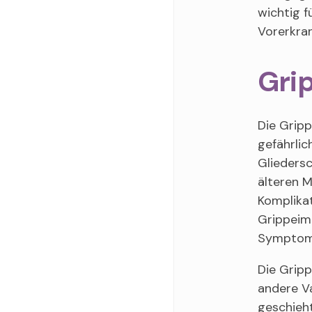
wichtig f
Vorerkran
Grip
Die Gripp
gefährlic
Gliedersc
älteren 
Komplika
Grippeimp
Symptome
Die Gripp
andere V
geschieh