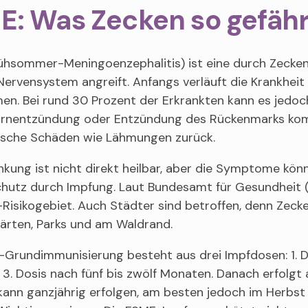
E: Was Zecken so gefähr
ühsommer-Meningoenzephalitis) ist eine durch Zecken 
Nervensystem angreift. Anfangs verläuft die Krankheit
n. Bei rund 30 Prozent der Erkrankten kann es jedoch
irnentzündung oder Entzündung des Rückenmarks komme
ische Schäden wie Lähmungen zurück.
nkung ist nicht direkt heilbar, aber die Symptome kö
chutz durch Impfung. Laut Bundesamt für Gesundheit (
Risikogebiet. Auch Städter sind betroffen, denn Zecke
ärten, Parks und am Waldrand.
Grundimmunisierung besteht aus drei Impfdosen: 1. Dos
3. Dosis nach fünf bis zwölf Monaten. Danach erfolgt a
ann ganzjährig erfolgen, am besten jedoch im Herbst