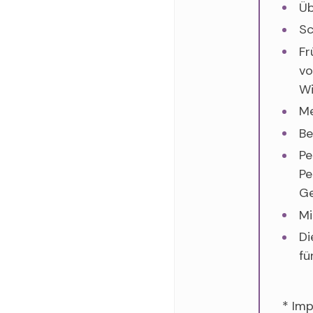
Üb
Sc
Fr
vo
Wi
Me
Be
Pe
Pe
Ge
Mi
Di
fü
* Imp