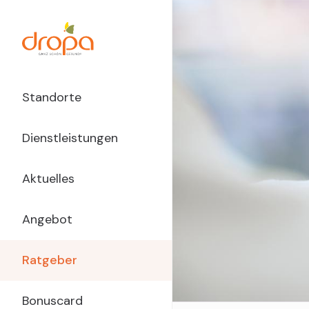
Direkt
zum
Inhalt
Main
Standorte
Navigation
Dienstleistungen
dropa
Aktuelles
Angebot
Ratgeber
Bonuscard