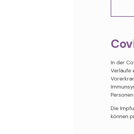
Cov
In der C
Verläufe 
Vorerkra
Immunsys
Personen
Die Impfu
können p