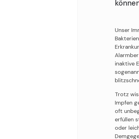
können
Unser Im
Bakterien
Erkranku
Alarmber
inaktive 
sogenann
blitzschn
Trotz wi
Impfen g
oft unbeg
erfüllen 
oder lei
Demgegen