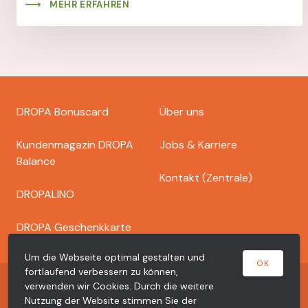
MEHR ERFAHREN
Footer
DROPA Bonuscard
Über uns
dropa
Kundenmagazin DROPA
Jobs & Karriere
Balance
Kontakt (Zentrale)
DROPALINO
DROPA Geschenkkarte
Um die Webseite optimal gestalten und
OK
fortlaufend verbessern zu können,
Copyright © 2026 Dr. Bähler Dropa AG
verwenden wir Cookies. Durch die weitere
Nutzung der Website stimmen Sie der