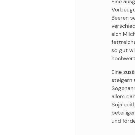
Eine ausg
Vorbeugun
Beeren se
verschied
sich Milc
fettreich
so gut wi
hochwert
Eine zus
steigern
Sogenann
allem dan
Sojalecit
beteilig
und förd