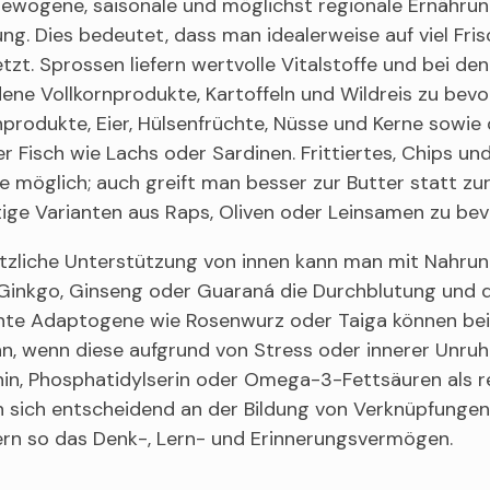
ewogene, saisonale und möglichst regionale Ernährung 
g. Dies bedeutet, dass man idealerweise auf viel Fri
tzt. Sprossen liefern wertvolle Vitalstoffe und bei den
ene Vollkornprodukte, Kartoffeln und Wildreis zu bevo
hprodukte, Eier, Hülsenfrüchte, Nüsse und Kerne sowie 
er Fisch wie Lachs oder Sardinen. Frittiertes, Chips
e möglich; auch greift man besser zur Butter statt zur
ige Varianten aus Raps, Oliven oder Leinsamen zu bev
ätzliche Unterstützung von innen kann man mit Nahrun
 Ginkgo, Ginseng oder Guaraná die Durchblutung und d
te Adaptogene wie Rosenwurz oder Taiga können bei G
n, wenn diese aufgrund von Stress oder innerer Unruh
hin, Phosphatidylserin oder Omega-3-Fettsäuren als r
en sich entscheidend an der Bildung von Verknüpfunge
ern so das Denk-, Lern- und Erinnerungsvermögen.