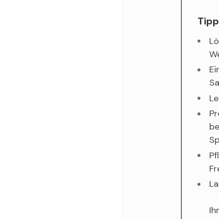
Tipp
Lö
We
Ei
Sa
Le
Pr
be
Sp
Pf
Fr
La
Ih