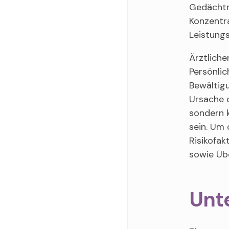
Gedächtn
Konzentra
Leistungs
Ärztliche
Persönlic
Bewältigu
Ursache d
sondern 
sein. Um
Risikofak
sowie Üb
Unt