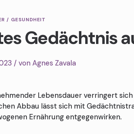
ER
/
GESUNDHEIT
ttes Gedächtnis a
2023 / von
Agnes Zavala
nehmender Lebensdauer verringert sich 
ichen Abbau lässt sich mit Gedächtnistr
ogenen Ernährung entgegenwirken.