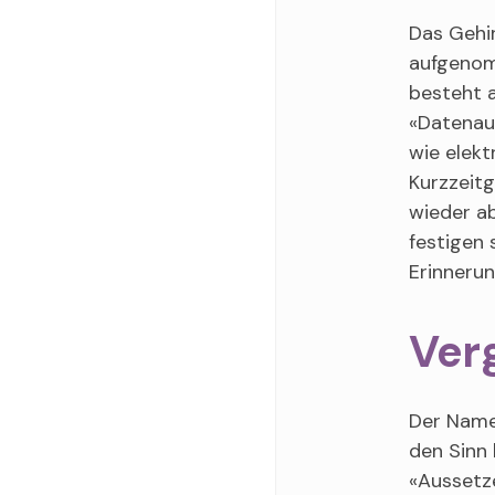
Das Gehir
aufgenomm
besteht a
«Datenau
wie elekt
Kurzzeitg
wieder ab
festigen 
Erinneru
Verg
Der Name 
den Sinn
«Aussetze