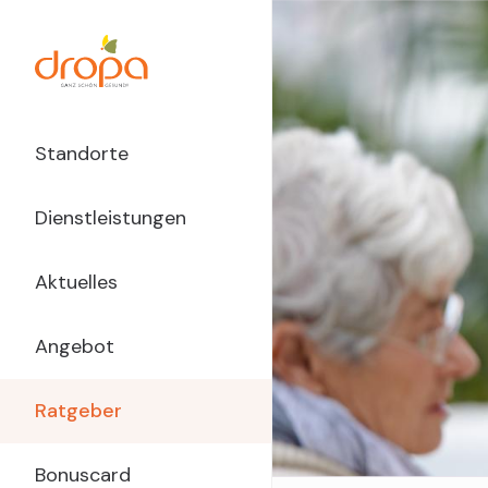
Direkt
zum
Inhalt
Main
Standorte
Navigation
Dienstleistungen
dropa
Aktuelles
Angebot
Ratgeber
Bonuscard