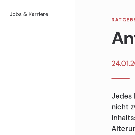
Jobs & Karriere
RATGEB
An
24.01.
Jedes 
nicht 
Inhalt
Alteru