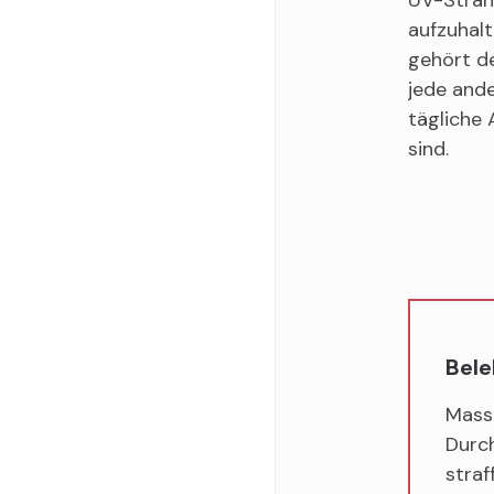
aufzuhalt
gehört de
jede ande
tägliche 
sind.
Bel
Massa
Durch
stra