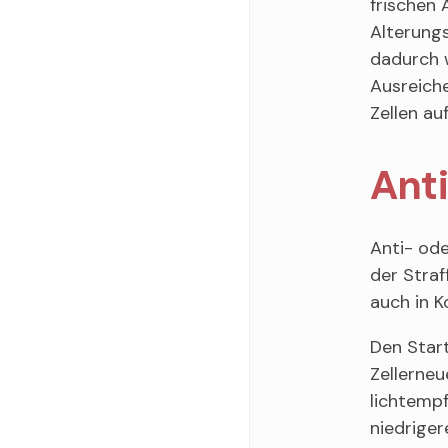
frischen
Alterungs
dadurch w
Ausreiche
Zellen au
Anti
Anti- od
der Straf
auch in K
Den Star
Zellerneu
lichtempf
niedrige