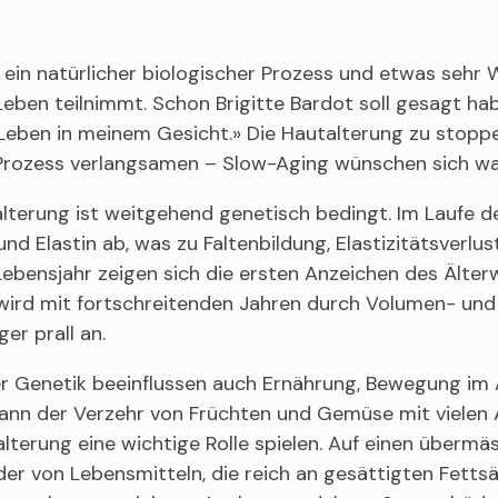
t ein natürlicher biologischer Prozess und etwas sehr 
ben teilnimmt. Schon Brigitte Bardot soll gesagt haben
Leben in meinem Gesicht.» Die Hautalterung zu stoppe
Prozess verlangsamen – Slow-Aging wünschen sich wahr
lterung ist weitgehend genetisch bedingt. Im Laufe d
und Elastin ab, was zu Faltenbildung, Elastizitätsverlu
ebensjahr zeigen sich die ersten Anzeichen des Älter
wird mit fortschreitenden Jahren durch Volumen- und D
ger prall an.
 Genetik beeinflussen auch Ernährung, Bewegung im Al
kann der Verzehr von Früchten und Gemüse mit vielen
lterung eine wichtige Rolle spielen. Auf einen übermä
der von Lebensmitteln, die reich an gesättigten Fetts