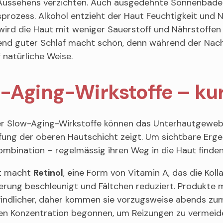
 Aussehens verzichten. Auch ausgedehnte Sonnenbäde
prozess. Alkohol entzieht der Haut Feuchtigkeit und N
ird die Haut mit weniger Sauerstoff und Nährstoffen v
nd guter Schlaf macht schön, denn während der Nacht 
f natürliche Weise.
-Aging-Wirkstoffe – kur
er Slow-Aging-Wirkstoffe können das Unterhautgewebe 
fung der oberen Hautschicht zeigt. Um sichtbare Ergebn
ombination – regelmässig ihren Weg in die Haut finden
t macht
Retinol
, eine Form von Vitamin A, das die Kol
erung beschleunigt und Fältchen reduziert. Produkte 
indlicher, daher kommen sie vorzugsweise abends zum 
ren Konzentration begonnen, um Reizungen zu vermeide