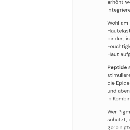
erhöht w
integrier
Wohl am 
Hautelast
binden, i
Feuchtig
Haut auf
Peptide
stimulier
die Epide
und abend
in Kombin
Wer Pigm
schützt, 
gereinigt