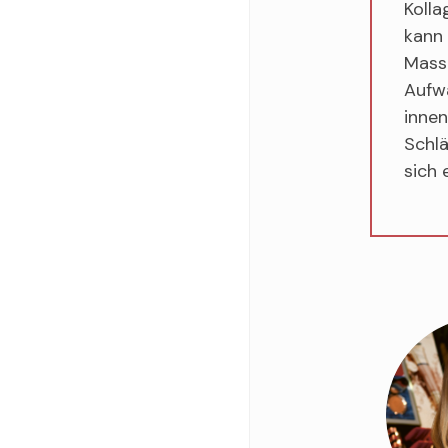
Kolla
kann
Massa
Aufwä
innen
Schlä
sich