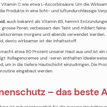
Vitamin C wie etwa L-Ascorbinsäure. Um die Wirksamke
ie Produkte in eine licht- und luftundurchlässige Ver
mid
, auch bekannt als Vitamin B3, hemmt Entzündungen,
t grosse Poren, verbessert den Teint und mildert feine
keitscremes morgens und abends verwendet werden. J
d, desto wirksamer ist der Inhaltsstoff.
macht etwa 80 Prozent unserer Haut aus und ist ein 
igt. Kollagencremes und -seren enthalten idealerweise
d, um in die tiefere Hautschicht einzudringen. Die P
eroutine eingebaut werden.
nenschutz – das beste A
ung ist mitverantwortlich für die äussere Hautalteru