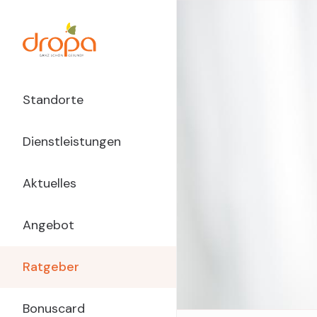
Direkt
zum
Inhalt
Main
Standorte
Navigation
Dienstleistungen
dropa
Aktuelles
Angebot
Ratgeber
Bonuscard