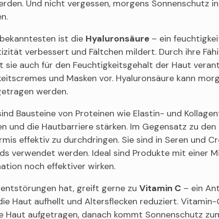
erden. Und nicht vergessen, morgens Sonnenschutz in 
en.
bekanntesten ist die
Hyaluronsäure
– ein feuchtigke
izität verbessert und Fältchen mildert. Durch ihre Fä
st sie auch für den Feuchtigkeitsgehalt der Haut veran
keitscremes und Masken vor. Hyaluronsäure kann morg
getragen werden.
sind Bausteine von Proteinen wie Elastin- und Kollage
en und die Hautbarriere stärken. Im Gegensatz zu den 
rmis effektiv zu durchdringen. Sie sind in Seren und
s verwendet werden. Ideal sind Produkte mit einer Mi
ation noch effektiver wirken.
entstörungen hat, greift gerne zu
Vitamin C
– ein Ant
die Haut aufhellt und Altersflecken reduziert. Vitam
e Haut aufgetragen, danach kommt Sonnenschutz zum Ein