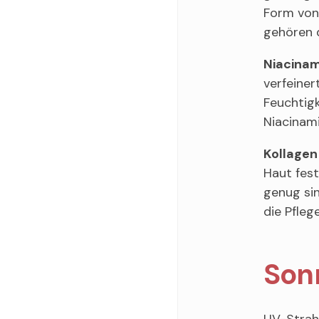
Form von 
gehören d
Niacina
verfeiner
Feuchtig
Niacinami
Kollagen
Haut fest
genug sin
die Pfleg
Son
UV-Strahl