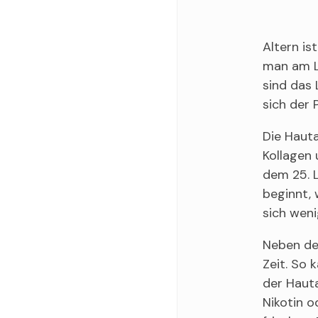
Altern is
man am Le
sind das 
sich der 
Die Hauta
Kollagen 
dem 25. L
beginnt, 
sich weni
Neben der
Zeit. So 
der Hauta
Nikotin o