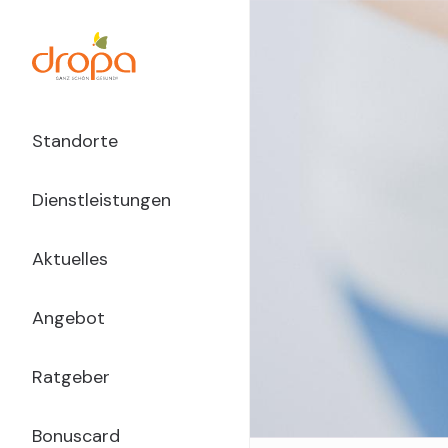
Direkt
zum
Inhalt
Main
Standorte
Navigation
Dienstleistungen
dropa
Aktuelles
Angebot
Ratgeber
Bonuscard