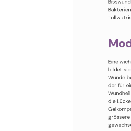
Bisswunde
Bakterien
Tollwutri
Mod
Eine wich
bildet si
Wunde beg
der für e
Wundheil
die Lücke
Gelkompr
grössere
gewechse