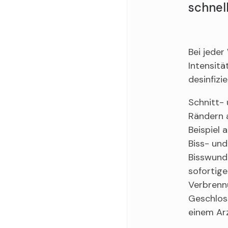
schnel
Bei jeder
Intensitä
desinfizie
Schnitt- 
Rändern a
Beispiel 
Biss- und
Bisswunde
sofortige
Verbrennu
Geschloss
einem Arz