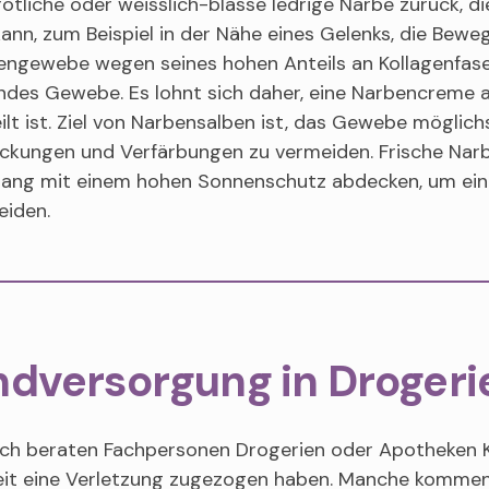
rötliche oder weisslich-blasse ledrige Narbe zurück, die
ann, zum Beispiel in der Nähe eines Gelenks, die Beweg
ngewebe wegen seines hohen Anteils an Kollagenfasern
ndes Gewebe. Es lohnt sich daher, eine Narbencreme
ilt ist. Ziel von Narbensalben ist, das Gewebe möglic
ickungen und Verfärbungen zu vermeiden. Frische Nar
 lang mit einem hohen Sonnenschutz abdecken, um ein
eiden.
dversorgung in Drogeri
ich beraten Fachpersonen Drogerien oder Apotheken Ku
zeit eine Verletzung zugezogen haben. Manche kommen 