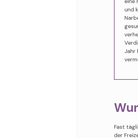
eine 
und k
Narbe
gesu
verhe
Verd
Jahr
verm
Wun
Fast tägl
der Frei