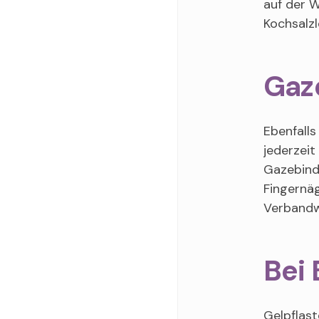
auf der W
Kochsalzl
Gaz
Ebenfalls
jederzeit
Gazebinde
Fingernä
Verbandwe
Bei 
Gelpflast