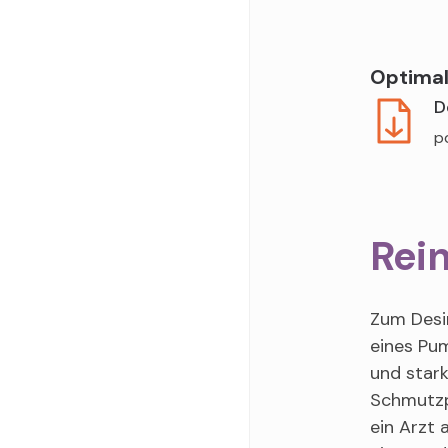
Optima
D
p
Rein
Zum Desin
eines Pum
und star
Schmutzp
ein Arzt 