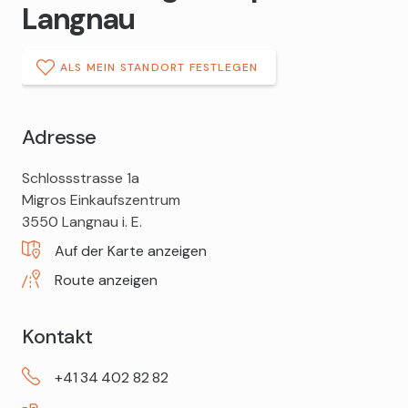
Langnau
ALS MEIN STANDORT FESTLEGEN
Adresse
DROPA
Schlossstrasse 1a
Drogerie
Migros Einkaufszentrum
Apotheke
3550
Langnau i. E.
Langnau
Auf der Karte anzeigen
Route anzeigen
Kontakt
+41
34
402
82
82