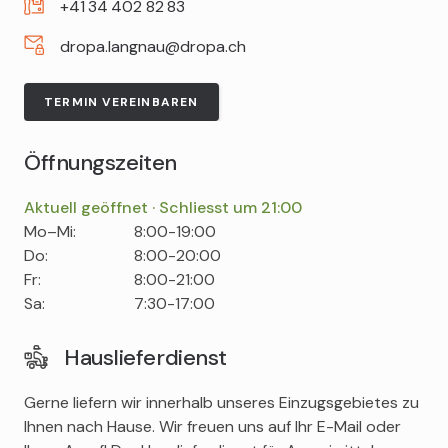
+41
34
402
82
83
dropa.langnau@dropa.ch
TERMIN VEREINBAREN
Öffnungszeiten
Aktuell geöffnet · Schliesst um 21:00
Tag
Time
Comment
Mo–Mi:
8:00-19:00
slot
Do:
8:00-20:00
Fr:
8:00-21:00
Sa:
7:30-17:00
Hauslieferdienst
Gerne liefern wir innerhalb unseres Einzugsgebietes zu
Ihnen nach Hause. Wir freuen uns auf Ihr E-Mail oder