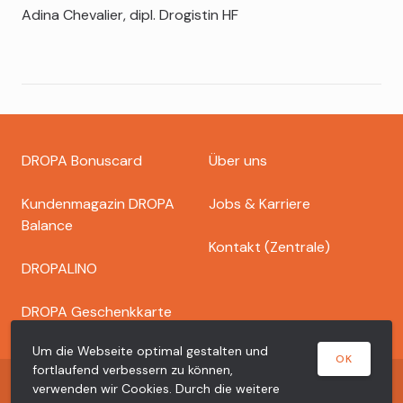
Adina Chevalier, dipl. Drogistin HF
Footer
DROPA Bonuscard
Über uns
dropa
Kundenmagazin DROPA
Jobs & Karriere
Balance
Kontakt (Zentrale)
DROPALINO
DROPA Geschenkkarte
Um die Webseite optimal gestalten und
OK
fortlaufend verbessern zu können,
Copyright © 2026 Dr. Bähler Dropa AG
verwenden wir Cookies. Durch die weitere